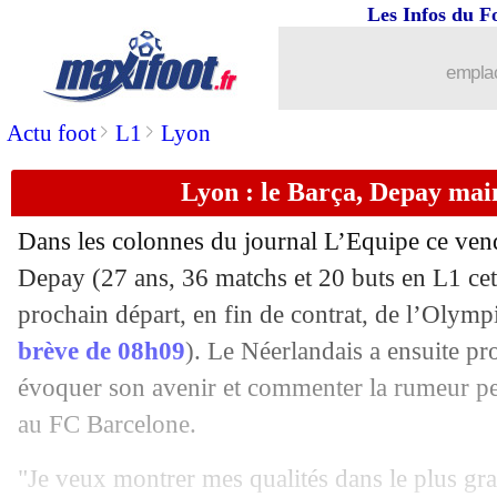
Les Infos du F
21/05
Barça
: Koeman déplore un manque de
emplac
21/05
Chelsea
: deux joueurs proposés contr
>
>
Actu foot
L1
Lyon
21/05
Bordeaux
: Ben Arfa intéresse quatre 
Lyon : le Barça, Depay main
21/05
EdF
: Zidane réagit au retour de Ben
Dans les colonnes du journal L’Equipe ce ven
Depay (27 ans, 36 matchs et 20 buts en L1 cet
21/05
Real
: Bale, le retour puis la retraite ?
prochain départ, en fin de contrat, de l’Olym
21/05
brève de 08h09
). Le Néerlandais a ensuite pr
Lille
: Fonte est bien suspendu contre
évoquer son avenir et commenter la rumeur per
21/05
L1
: Navas meilleur gardien, Yilmaz p
au FC Barcelone.
21/05
ASSE
: Debuchy quittera les Verts (off
"Je veux montrer mes qualités dans le plus gra