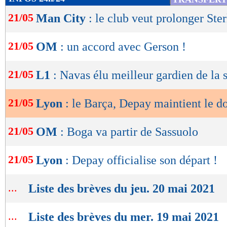
de
21/05
Man City
: le club veut prolonger Ster
lecture
OK
21/05
OM
: un accord avec Gerson !
21/05
L1
: Navas élu meilleur gardien de la s
21/05
Lyon
: le Barça, Depay maintient le d
21/05
OM
: Boga va partir de Sassuolo
21/05
Lyon
: Depay officialise son départ !
...
Liste des brèves du jeu. 20 mai 2021
...
Liste des brèves du mer. 19 mai 2021