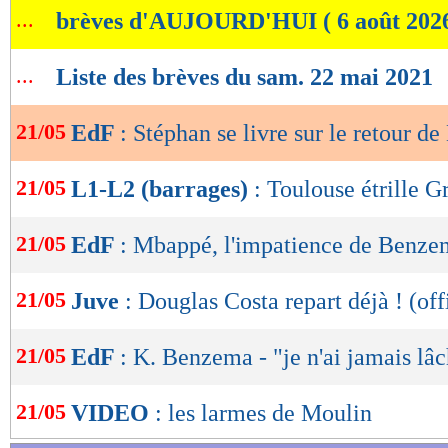
...
brèves d'AUJOURD'HUI ( 6 août 202
de
Lu 34.542 fois
- Romain Lantheaume
lecture
...
Liste des brèves du sam. 22 mai 2021
OK
21/05
EdF
: Stéphan se livre sur le retour 
21/05
L1-L2 (barrages)
: Toulouse étrille G
21/05
EdF
: Mbappé, l'impatience de Benze
21/05
Juve
: Douglas Costa repart déjà ! (off
21/05
EdF
: K. Benzema - "je n'ai jamais lâ
21/05
VIDEO
: les larmes de Moulin