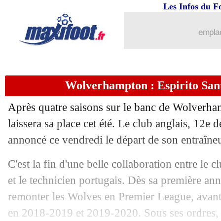
Les Infos du F
21/05
EdF
: Mbappé, l'impatience de Benze
emplac
21/05
Juve
: Douglas Costa repart déjà ! (off
21/05
EdF
: K. Benzema - "je n'ai jamais lâ
Wolverhampton : Espirito Santo
21/05
VIDEO
: les larmes de Moulin
Après quatre saisons sur le banc de Wolverha
21/05
Bayern
: Rummenigge prêt à prolong
laissera sa place cet été. Le club anglais, 12e
annoncé ce vendredi le départ de son entraîneu
21/05
Monza
: au tour de Buffon ?
C'est la fin d'une belle collaboration entre le 
21/05
Bayern
: Douglas Costa pas conservé (
et le technicien portugais. Dès sa première anné
remonter les Wolves en Premier League, avant 
21/05
Valence
: Gameiro et Mangala s'en von
en 2018-2019 et 2019-2020. Sous ses ordres