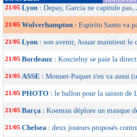
de
21/05
Lyon
: Depay, Garcia ne capitule pas..
lecture
21/05
Wolverhampton
: Espirito Santo va pa
OK
21/05
Lyon
: son avenir, Aouar maintient le 
21/05
Bordeaux
: Koscielny se paie la direct
21/05
ASSE
: Monnet-Paquet s'en va aussi (o
21/05
PHOTO
: le ballon pour la saison d
21/05
Barça
: Koeman déplore un manque de
21/05
Chelsea
: deux joueurs proposés contr