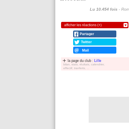
Lu 10.454 fois
- Rom
afficher les réactions (+)
Partager
Twitter
Mail
la page du club :
Lille
bilan, stats, réultats, calendrier,
effectif, tranferts, ...