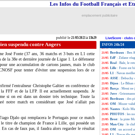
EdF
: les numéro
21/05
Les Infos du Football Français et E
OM
: Sampaoli do
21/05
Lyon
: Depay, Gar
21/05
emplacement publicitaire
Wolverhampton
21/05
Lyon
: son avenir
21/05
Bordeaux
: Kosci
21/05
ASSE
: Monnet-Pa
21/05
publié le
21/05/2021 à 13h29
PHOTO
: le bal
21/05
LiveScore
-
clubs 
Barça
: Koeman d
21/05
 bien suspendu contre Angers
INFOS 24h/24
Chelsea
: deux j
21/05
Bordeaux
: Ben A
21/05
ne José Fonte (37 ans, 36 matchs et 3 buts en L1 cette
EdF
: Zidane réa
21/05
 de la 38e et dernière journée de Ligue 1. Le défenseur
Real
: Bale, le ret
21/05
u pour une accumulation de cartons jaunes, mais le club
Lille
: Fonte est 
21/05
 CNOSF pour tenter d'éviter une suspension lors de ce
L1
: Navas meille
21/05
ASSE
: Debuchy qu
21/05
Dijon
: Le Bihan 
21/05
nfirmé l'entraîneur Christophe Galtier en conférence de
Barça
: Messi ne 
21/05
la FFF et de la LFP. Il est actuellement suspendu. Je
Juve
: Griezmann
21/05
ême si on est dans un dossier très technique. Toute la
Bordeaux
: des p
21/05
é notre match en considérant que José n'allait pas
OM
: Mozer vali
21/05
Nantes
: Kolo Mua
21/05
PHOTOS
: les n
21/05
Tiago Djalo qui remplacera le Portugais pour ce match
Brest
: la piste M
21/05
a le titre de champion de France à Lille, qui possède un
Man City
: le cl
21/05
 En cas de faux pas, il faudra alors regarder le résultat
OM
: un accord 
21/05
L1
: Navas élu me
21/05