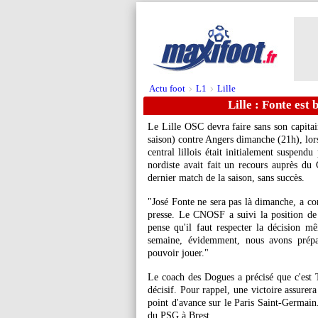
Actu foot
L1
Lille
>
>
Lille : Fonte est
Le Lille OSC devra faire sans son capitai
saison) contre Angers dimanche (21h), lors
central lillois était initialement suspend
nordiste avait fait un recours auprès du
dernier match de la saison, sans succès.
"José Fonte ne sera pas là dimanche, a co
presse. Le CNOSF a suivi la position de 
pense qu'il faut respecter la décision m
semaine, évidemment, nous avons prépar
pouvoir jouer."
Le coach des Dogues a précisé que c'est 
décisif. Pour rappel, une victoire assurer
point d'avance sur le Paris Saint-Germain.
du PSG à Brest.