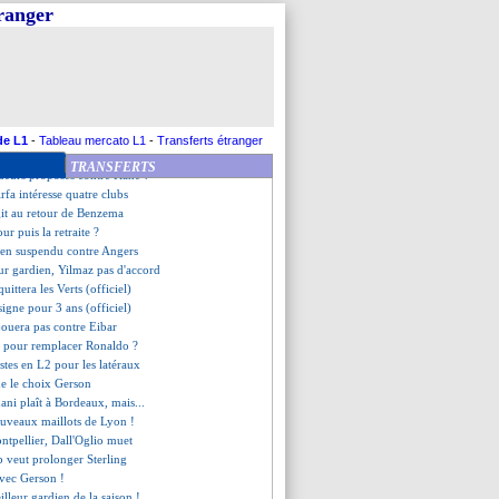
s des Bleus pour l'Euro
tranger
it s'adapter aux arbitres
cia ne capitule pas...
: Espirito Santo va partir (off.)
, Aouar maintient le doute
elny se paie la direction !
quet s'en va aussi (officiel)
lon pour la saison de L1 2021-2022
de L1
-
Tableau mercato L1
-
Transferts étranger
éplore un manque de soutien
TRANSFERTS
oueurs proposés contre Kane ?
rfa intéresse quatre clubs
git au retour de Benzema
our puis la retraite ?
bien suspendu contre Angers
ur gardien, Yilmaz pas d'accord
ittera les Verts (officiel)
signe pour 3 ans (officiel)
jouera pas contre Eibar
 pour remplacer Ronaldo ?
istes en L2 pour les latéraux
de le choix Gerson
ni plaît à Bordeaux, mais...
ouveaux maillots de Lyon !
ontpellier, Dall'Oglio muet
ub veut prolonger Sterling
avec Gerson !
illeur gardien de la saison !