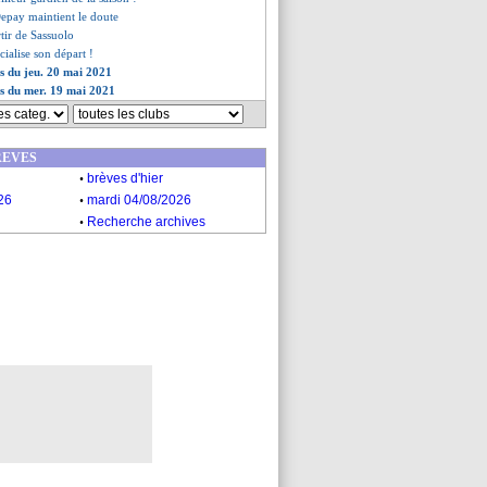
Depay maintient le doute
tir de Sassuolo
cialise son départ !
es du jeu. 20 mai 2021
es du mer. 19 mai 2021
REVES
.
brèves d'hier
.
26
mardi 04/08/2026
.
Recherche archives