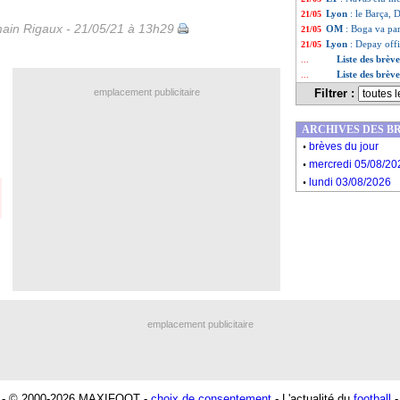
Lyon
: le Barça, 
21/05
ain Rigaux - 21/05/21 à 13h29
OM
: Boga va par
21/05
Lyon
: Depay offi
21/05
Liste des brèv
...
Liste des brèv
...
emplacement publicitaire
Filtrer :
ARCHIVES DES B
.
brèves du jour
.
mercredi 05/08/20
.
lundi 03/08/2026
emplacement publicitaire
- © 2000-2026 MAXIFOOT -
choix de consentement
- L'actualité du
football
-