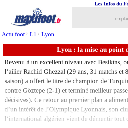
Les Infos du F
17/05
Chelsea
: Tuchel s'explique pour Abr
emplac
17/05
TV
: Mbappé dans le JT de TF1 mardi
>
>
Actu foot
L1
Lyon
17/05
Juve
: Håland et Mbappé, Ronaldo te
Lyon : la mise au point
17/05
OM
: la joie de Longoria, Di Meco ra
Revenu à un excellent niveau avec Besiktas, où 
17/05
PSG
: appel pour Neymar et Kimpem
l’ailier Rachid Ghezzal (29 ans, 31 matchs et 
saison) a offert le titre de champion de Turqu
17/05
Tottenham
: Kane veut toujours partir
contre Göztepe (2-1) et terminé meilleur passe
décisives). Ce retour au premier plan a alimen
17/05
Lyon
: un latéral gauche brésilien recr
d’un intérêt de l’Olympique Lyonnais, son cl
l’international algérien vient de démentir tout
17/05
Caen
: ça se confirme pour Moulin