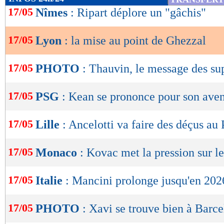
de
17/05
Nîmes
: Ripart déplore un "gâchis"
lecture
17/05
Lyon
: la mise au point de Ghezzal
OK
17/05
PHOTO
: Thauvin, le message des su
17/05
PSG
: Kean se prononce pour son aven
17/05
Lille
: Ancelotti va faire des déçus au 
17/05
Monaco
: Kovac met la pression sur l
17/05
Italie
: Mancini prolonge jusqu'en 2026
17/05
PHOTO
: Xavi se trouve bien à Barce