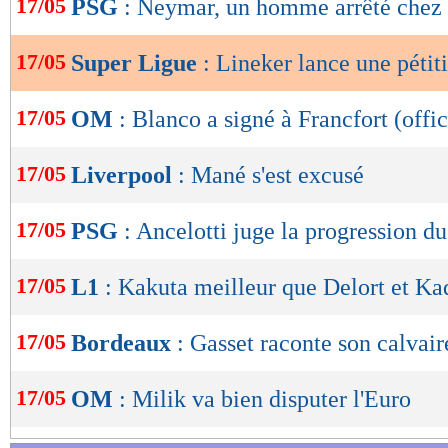
17/05
PSG
: Neymar, un homme arrêté chez 
de
lecture
17/05
Super Ligue
: Lineker lance une pétit
OK
17/05
OM
: Blanco a signé à Francfort (offic
17/05
Liverpool
: Mané s'est excusé
17/05
PSG
: Ancelotti juge la progression du
17/05
L1
: Kakuta meilleur que Delort et Ka
17/05
Bordeaux
: Gasset raconte son calvair
17/05
OM
: Milik va bien disputer l'Euro