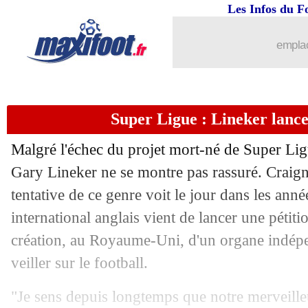
17/05
Bordeaux
: Baysse gravement blessé
Les Infos du F
17/05
PSG
: Lewandowski, son ex-agent n'y 
emplac
17/05
Nîmes
: Ripart déplore un "gâchis"
Super Ligue : Lineker lance 
17/05
Lyon
: la mise au point de Ghezzal
Malgré l'échec du projet mort-né de Super Lig
17/05
PHOTO
: Thauvin, le message des su
Gary Lineker ne se montre pas rassuré. Craig
tentative de ce genre voit le jour dans les année
17/05
PSG
: Kean se prononce pour son aven
international anglais vient de lancer une pétitio
17/05
Lille
: Ancelotti va faire des déçus au 
création, au Royaume-Uni, d'un organe indépe
veiller sur le football.
17/05
Monaco
: Kovac met la pression sur l
"Je sens depuis longtemps que notre merveille