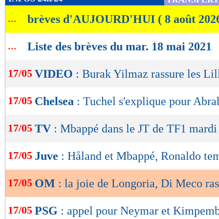
de
...
brèves d'AUJOURD'HUI ( 8 août 202
lecture
OK
...
Liste des brèves du mar. 18 mai 2021
17/05
VIDEO
: Burak Yilmaz rassure les Lil
17/05
Chelsea
: Tuchel s'explique pour Abr
17/05
TV
: Mbappé dans le JT de TF1 mardi
17/05
Juve
: Håland et Mbappé, Ronaldo te
17/05
OM
: la joie de Longoria, Di Meco ra
17/05
PSG
: appel pour Neymar et Kimpem