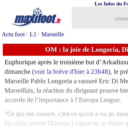
Les Infos du F
emplac
>
>
Actu foot
L1
Marseille
OM : la joie de Longoria, D
Euphorique après le troisième but d’Arkadius
dimanche (
voir la brève d'hier à 23h48
), le p
Marseille Pablo Longoria a rassuré Eric Di Me
Marseillais, la réaction du dirigeant prouve b
accorde de l’importance à l’Europa League.
"Ce qui me rassure, c'est ce qu'on a vu au mom
les clubs jouent l'Europa League en se disant q