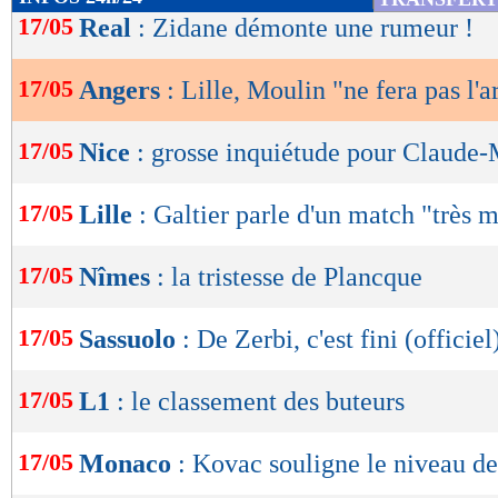
de
17/05
Real
: Zidane démonte une rumeur !
lecture
17/05
Angers
: Lille, Moulin "ne fera pas l'a
OK
17/05
Nice
: grosse inquiétude pour Claude
17/05
Lille
: Galtier parle d'un match "très 
17/05
Nîmes
: la tristesse de Plancque
17/05
Sassuolo
: De Zerbi, c'est fini (officiel
17/05
L1
: le classement des buteurs
17/05
Monaco
: Kovac souligne le niveau de