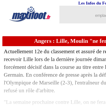
Les Infos du F
17/05
OM
: Milik va bien disputer l'Euro
emplac
17/05
Belgique
: la liste pour l'Euro
17/05
Real
: Zidane, son départ n'a pas été a
Angers : Lille, Moulin "ne fer
17/05
Naples
: Galtier présenté comme favor
Actuellement 12e du classement et assuré de r
17/05
OM
: Thauvin reconnait un soulagem
recevoir Lille lors de la dernière journée di
forcément décisif dans la course au titre entre 
17/05
Atletico
: le titre, la confidence de Su
Germain. En conférence de presse après la défa
l'Olympique de Marseille (2-3), l'entraîneur
17/05
PSG
: le cas Neymar devant le CNOS
refusé un rôle d'arbitre.
17/05
Lille
: Galtier déplore de la nervosité
"La semaine prochaine contre Lille, on ne fera 