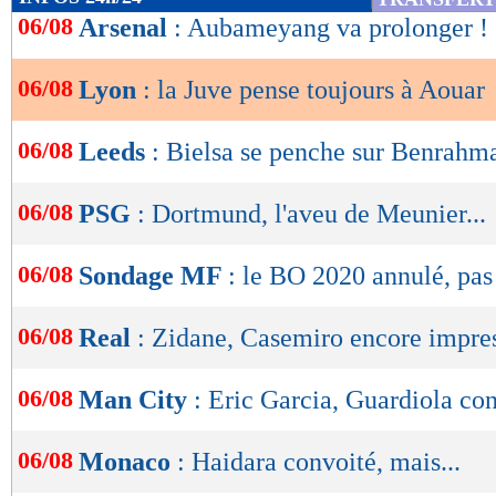
de
06/08
Arsenal
: Aubameyang va prolonger !
lecture
06/08
Lyon
: la Juve pense toujours à Aouar
OK
06/08
Leeds
: Bielsa se penche sur Benrahm
06/08
PSG
: Dortmund, l'aveu de Meunier...
06/08
Sondage MF
: le BO 2020 annulé, pas
06/08
Real
: Zidane, Casemiro encore impre
06/08
Man City
: Eric Garcia, Guardiola co
06/08
Monaco
: Haidara convoité, mais...