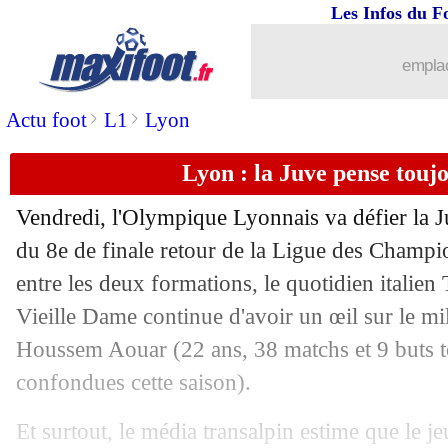
Les Infos du F
06/08
Real
: Z. Zidane - "Bale a préféré ne p
emplac
06/08
L1
: Mediapro a effectué un premier 
>
>
Actu foot
L1
Lyon
06/08
ASSE
: un joueur testé positif au coro
Lyon : la Juve pense touj
06/08
C3
: Séville sort la Roma, Diaby porte
Vendredi, l'Olympique Lyonnais va défier la J
06/08
Juve
: Dybala toujours incertain
du 8e de finale retour de la Ligue des Champi
entre les deux formations, le quotidien italien 
06/08
Lyon
: Diop file à Dijon (officiel)
Vieille Dame continue d'avoir un œil sur le mil
Houssem Aouar
(22 ans, 38 matchs et 9 buts 
06/08
Barça
: Messi, la retraite dans "3 ou 4
confondues cette saison).
06/08
Metz
: Maïga a rempilé (officiel)
Et surtout, le média transalpin estime que le j