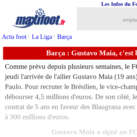
Les Infos du F
06/08
Real
: Zidane, Casemiro encore impre
emplac
06/08
Man City
: Eric Garcia, Guardiola co
>
>
Actu foot
La Liga
Barça
06/08
Monaco
: Haidara convoité, mais...
Barça : Gustavo Maia, c'est b
06/08
Bayern
: Hoeness demande à Alaba de 
Comme prévu depuis plusieurs semaines, le F
06/08
OM
: Mazzarri avait été contacté
jeudi l'arrivée de l'ailier Gustavo Maia (19 a
Paulo. Pour recruter le Brésilien, le vice-cha
06/08
Barça
: Bartomeu recadre De Laurenti
débourser 4,5 millions d'euros. De son côté, le
contrat de 5 ans en faveur des Blaugrana avec 
06/08
Nantes
: Touré, bon de sortie confirmé
à 300 millions d'euros.
06/08
Atalanta
: Tameze prévient le PSG
Gustavo Maia a signé au F