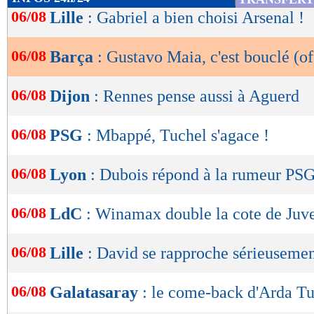
de
06/08
Lille
: Gabriel a bien choisi Arsenal !
lecture
06/08
Barça
: Gustavo Maia, c'est bouclé (of
OK
06/08
Dijon
: Rennes pense aussi à Aguerd
06/08
PSG
: Mbappé, Tuchel s'agace !
06/08
Lyon
: Dubois répond à la rumeur PS
06/08
LdC
: Winamax double la cote de Juv
06/08
Lille
: David se rapproche sérieuseme
06/08
Galatasaray
: le come-back d'Arda Tur