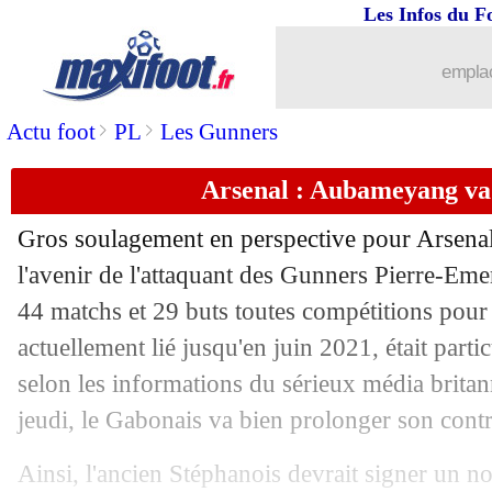
Les Infos du F
06/08
Nice
: départ imminent pour Hérelle
emplac
06/08
Real
: Z. Zidane - "Bale a préféré ne p
>
>
Actu foot
PL
Les Gunners
06/08
L1
: Mediapro a effectué un premier 
Arsenal : Aubameyang va 
06/08
ASSE
: un joueur testé positif au coro
Gros soulagement en perspective pour Arsenal
06/08
C3
: Séville sort la Roma, Diaby porte
l'avenir de l'attaquant des Gunners
Pierre-Em
44 matchs et 29 buts toutes compétitions pour
06/08
Juve
: Dybala toujours incertain
actuellement lié jusqu'en juin 2021, était parti
selon les informations du sérieux média brita
06/08
Lyon
: Diop file à Dijon (officiel)
jeudi, le Gabonais va bien prolonger son contr
06/08
Barça
: Messi, la retraite dans "3 ou 4
Ainsi, l'ancien Stéphanois devrait signer un n