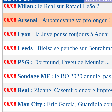
de
06/08
Milan
: le Real sur Rafael Leão ?
lecture
06/08
Arsenal
: Aubameyang va prolonger !
OK
06/08
Lyon
: la Juve pense toujours à Aouar
06/08
Leeds
: Bielsa se penche sur Benrahm
06/08
PSG
: Dortmund, l'aveu de Meunier...
06/08
Sondage MF
: le BO 2020 annulé, pas
06/08
Real
: Zidane, Casemiro encore impre
06/08
Man City
: Eric Garcia, Guardiola co