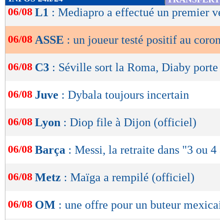
de
06/08
L1
: Mediapro a effectué un premier 
lecture
06/08
ASSE
: un joueur testé positif au coro
OK
06/08
C3
: Séville sort la Roma, Diaby porte
06/08
Juve
: Dybala toujours incertain
06/08
Lyon
: Diop file à Dijon (officiel)
06/08
Barça
: Messi, la retraite dans "3 ou 4
06/08
Metz
: Maïga a rempilé (officiel)
06/08
OM
: une offre pour un buteur mexica