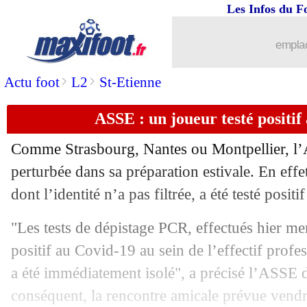
Les Infos du F
emplac
>
>
Actu foot
L2
St-Etienne
ASSE : un joueur testé positif
Comme Strasbourg, Nantes ou Montpellier, l’A
...
brèves d'AUJOURD'HUI (10 août 202
perturbée dans sa préparation estivale. En effe
dont l’identité n’a pas filtrée, a été testé posit
...
Liste des brèves du ven. 7 août 2020
"Les tests de dépistage PCR, effectués hier mer
06/08
Divers
: Mourinho, le "plus grand" p
positif au Covid-19 au sein de l’effectif prof
a été immédiatement isolé", a précisé l’ASS
06/08
Monaco
: Leverkusen veut attirer Sidi
conséquent, la rencontre amicale prévue vendr