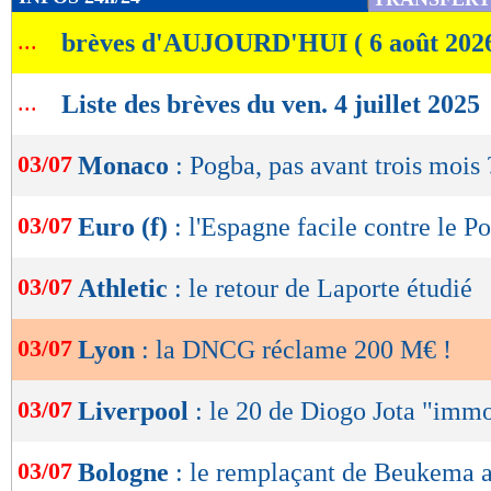
de
...
brèves d'AUJOURD'HUI ( 6 août 202
lecture
OK
...
Liste des brèves du ven. 4 juillet 2025
03/07
Monaco
: Pogba, pas avant trois mois 
03/07
Euro (f)
: l'Espagne facile contre le P
03/07
Athletic
: le retour de Laporte étudié
03/07
Lyon
: la DNCG réclame 200 M€ !
03/07
Liverpool
: le 20 de Diogo Jota "immo
03/07
Bologne
: le remplaçant de Beukema a