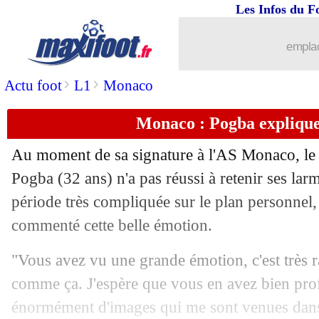
Les Infos du F
03/07
CdM Clubs
: vers une compétition bi
emplac
03/07
Lille
: Diakité a dit oui à Bournemouth
>
>
Actu foot
L1
Monaco
03/07
Real
: Courtois et l'horrible Alexande
Monaco : Pogba explique
03/07
Sondage MF
: l'OL va jouer en L1 cett
Au moment de sa signature à l'AS Monaco, le m
03/07
Monaco
: Pogba, un rêve pour Fati
Pogba (32 ans) n'a pas réussi à retenir ses larm
période très compliquée sur le plan personnel, l
03/07
Milan
: le choix fort d'Allegri pour Ad
commenté cette belle émotion.
03/07
Troyes
: le prometteur Diaz convoité 
"Vous avez vu une grande émotion, c'est très r
comme ça. J'espère que vous en avez bien profit
03/07
Monaco
: Fati justifie son choix
énormément d'images qui me sont venues dans