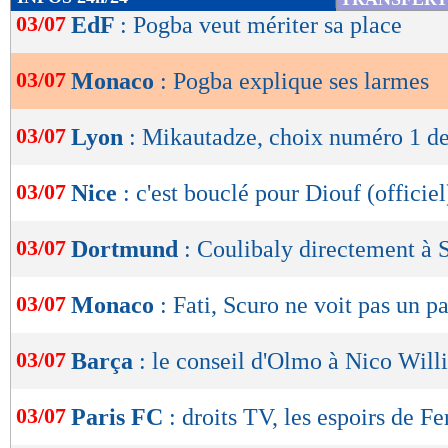
de
03/07
EdF
: Pogba veut mériter sa place
lecture
03/07
Monaco
: Pogba explique ses larmes
OK
03/07
Lyon
: Mikautadze, choix numéro 1 d
03/07
Nice
: c'est bouclé pour Diouf (officiel
03/07
Dortmund
: Coulibaly directement à 
03/07
Monaco
: Fati, Scuro ne voit pas un pa
03/07
Barça
: le conseil d'Olmo à Nico Will
03/07
Paris FC
: droits TV, les espoirs de Fe