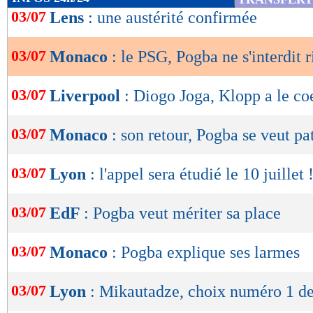
de
03/07
Lens
: une austérité confirmée
lecture
03/07
Monaco
: le PSG, Pogba ne s'interdit r
OK
03/07
Liverpool
: Diogo Joga, Klopp a le co
03/07
Monaco
: son retour, Pogba se veut pa
03/07
Lyon
: l'appel sera étudié le 10 juillet 
03/07
EdF
: Pogba veut mériter sa place
03/07
Monaco
: Pogba explique ses larmes
03/07
Lyon
: Mikautadze, choix numéro 1 d