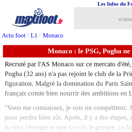
Les Infos du F
03/07
Monaco
: Scuro veut conserver Ben S
emplac
03/07
Celtic
: Kühn va signer à Côme pour 
>
>
Actu foot
L1
Monaco
03/07
Roma
: Abraham file à Besiktas (offic
Monaco : le PSG, Pogba ne s
03/07
Nantes
: une offre pour un milieu sud
Recruté par l'AS Monaco sur ce mercato d'été, 
03/07
PSG
: deux nouveaux prétendants pou
Pogba (32 ans) n'a pas rejoint le club de la Pri
figuration. Malgré la domination du Paris Sain
03/07
CdM Clubs
: vers une compétition bi
français comte bien nourrir des ambitions en 
03/07
Lille
: Diakité a dit oui à Bournemouth
"Vous me connaissez, je suis un compétiteur. J
pour perdre bien sûr. Après, il y a des étapes
03/07
Real
: Courtois et l'horrible Alexande
tu sens l'énergie et que tu vois le groupe, ça fai