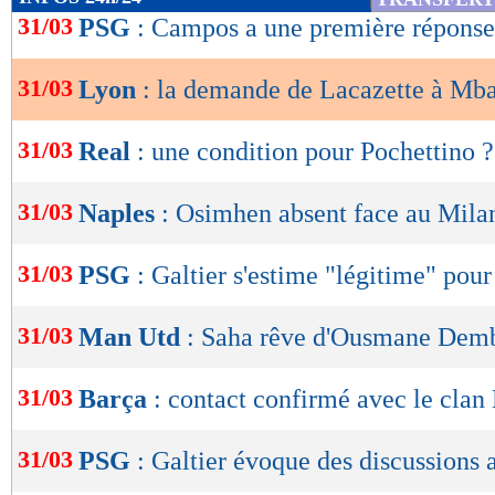
de
31/03
PSG
: Campos a une première répons
lecture
31/03
Lyon
: la demande de Lacazette à Mb
OK
31/03
Real
: une condition pour Pochettino ?
31/03
Naples
: Osimhen absent face au Mil
31/03
PSG
: Galtier s'estime "légitime" pour
31/03
Man Utd
: Saha rêve d'Ousmane Dem
31/03
Barça
: contact confirmé avec le clan
31/03
PSG
: Galtier évoque des discussions