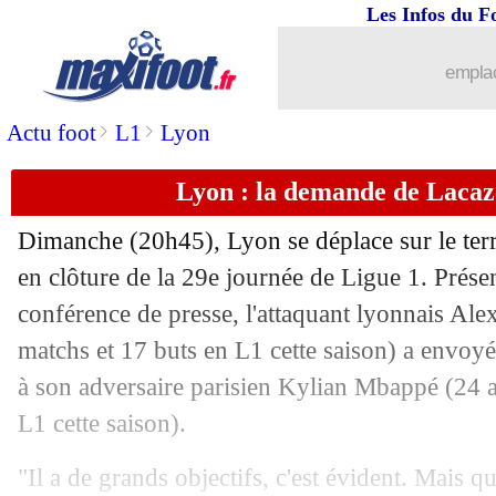
Les Infos du F
31/03
Lyon
: dur de stopper Mbappé pour Bl
emplac
31/03
Cameroun
: Eto'o conforte Song
>
>
Actu foot
L1
Lyon
31/03
Tottenham
: Paratici en retrait (officie
Lyon : la demande de Laca
31/03
L1
: Marseille-Montpellier, les compo
Dimanche (20h45), Lyon se déplace sur le ter
31/03
EdF (f)
: le salaire de Renard dévoilé
en clôture de la 29e journée de Ligue 1. Prése
conférence de presse, l'attaquant lyonnais Ale
31/03
Naples
: De Laurentiis tacle l'UEFA
matchs et 17 buts en L1 cette saison) a envo
à son adversaire parisien Kylian Mbappé (24 a
31/03
Real
: nouveau coup dur pour Mendy
L1 cette saison).
31/03
Chelsea
: Tuchel n'a pas oublié son re
"Il a de grands objectifs, c'est évident. Mais q