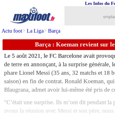
Les Infos du F
31/03
Naples
: Osimhen absent face au Mil
emplac
31/03
PSG
: Galtier s'estime "légitime" pour
>
>
Actu foot
La Liga
Barça
31/03
Man Utd
: Saha rêve d'Ousmane Dem
Barça : Koeman revient sur le
31/03
Barça
: contact confirmé avec le clan
Le 5 août 2021, le FC Barcelone avait provoq
de terre en annonçant, à la surprise générale, l
31/03
PSG
: Galtier évoque des discussions
phare Lionel Messi (35 ans, 32 matchs et 18 bu
31/03
saison) en fin de contrat. Ronald Koeman, qui e
Milan
: Giroud a recalé 2 clubs anglai
Blaugrana, admet avoir lui-même été pris de c
31/03
EdF (f)
: la première liste de Renard
"C’était une surprise. Ils m’ont dit pendant la
31/03
EdF (f)
: Hervé Renard explique son c
avons la réunion avec Messi et son père, nous al