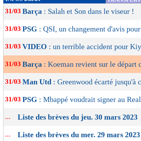
de
31/03
Barça
: Salah et Son dans le viseur !
lecture
OK
31/03
PSG
: QSI, un changement d'avis pour
31/03
VIDEO
: un terrible accident pour Kiy
31/03
Barça
: Koeman revient sur le départ 
31/03
Man Utd
: Greenwood écarté jusqu'à c
31/03
PSG
: Mbappé voudrait signer au Real
...
Liste des brèves du jeu. 30 mars 2023
...
Liste des brèves du mer. 29 mars 2023