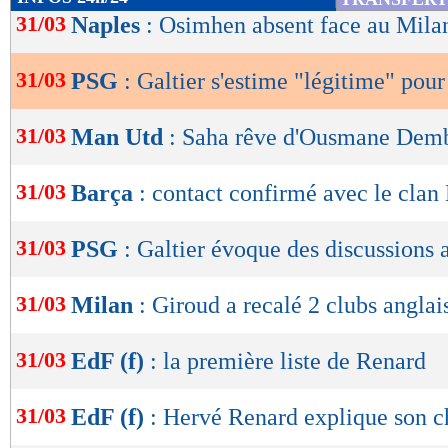
de
31/03
Naples
: Osimhen absent face au Mil
lecture
31/03
PSG
: Galtier s'estime "légitime" pour
OK
31/03
Man Utd
: Saha rêve d'Ousmane Dem
31/03
Barça
: contact confirmé avec le clan
31/03
PSG
: Galtier évoque des discussions
31/03
Milan
: Giroud a recalé 2 clubs anglai
31/03
EdF (f)
: la première liste de Renard
31/03
EdF (f)
: Hervé Renard explique son c