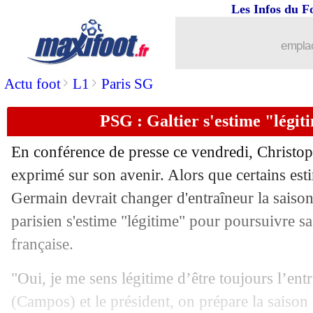
Les Infos du F
31/03
L1
: Marseille-Montpellier, les compo
emplac
31/03
EdF (f)
: le salaire de Renard dévoilé
>
>
Actu foot
L1
Paris SG
31/03
Naples
: De Laurentiis tacle l'UEFA
PSG : Galtier s'estime "légit
31/03
Real
: nouveau coup dur pour Mendy
En conférence de presse ce vendredi, Christoph
31/03
Chelsea
: Tuchel n'a pas oublié son re
exprimé sur son avenir. Alors que certains esti
Germain devrait changer d'entraîneur la saison
31/03
Écosse
: McGinn répond à Rodri
parisien s'estime "légitime" pour poursuivre sa
française.
31/03
Lyon
: Blanc évoque son retour au Par
"Oui, je me sens légitime d’être toujours l’en
31/03
Lille
: Alexsandro parle de son adapta
(Campos) et le président, on prépare la saison