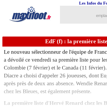
31/03
Écosse
: McGinn répond à Rodri
Les Infos du F
31/03
Lyon
: Blanc évoque son retour au Par
emplac
31/03
Lille
: Alexsandro parle de son adapta
EdF (f) : la première lis
31/03
Man Utd
: en fin de contrat, De Gea s
Le nouveau sélectionneur de l'équipe de Fran
31/03
Roma
: Abraham ne ferme pas la port
a dévoilé ce vendredi sa première liste pour l
Colombie (7 février) et le Canada (11 février)
31/03
OM
: Tudor, la critique de Rothen
Diacre a choisi d'appeler 26 joueuses, dont E
31/03
Lyon
: Lopes devrait jouer contre le 
après près de deux ans absence. Wendie Renard,
chez les Bleues, est également présente.
31/03
Tottenham
: Conte, le démenti de Ric
La première liste d'Hervé Renard chez les B