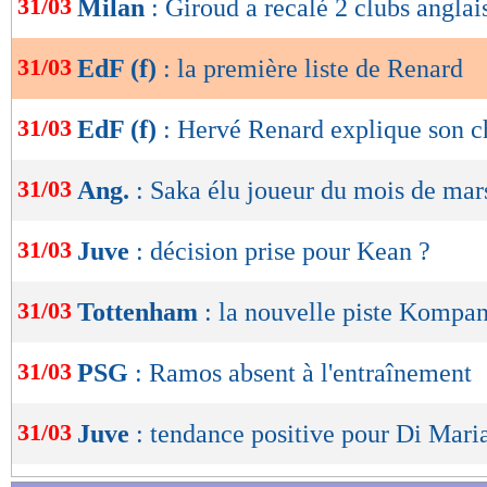
31/03
Milan
: Giroud a recalé 2 clubs anglai
de
Lu 20.218 fois
- Romain Rigaux -
lecture
31/03
EdF (f)
: la première liste de Renard
OK
31/03
EdF (f)
: Hervé Renard explique son c
31/03
Ang.
: Saka élu joueur du mois de mar
31/03
Juve
: décision prise pour Kean ?
31/03
Tottenham
: la nouvelle piste Kompan
31/03
PSG
: Ramos absent à l'entraînement
31/03
Juve
: tendance positive pour Di Mari