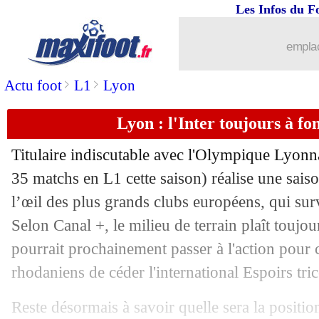
Les Infos du F
07/05
Angers
: Villarreal ne lâche pas Tok
emplac
07/05
Villarreal
: Cazorla sondé pour un ret
>
>
Actu foot
L1
Lyon
07/05
Tottenham
: Ryan Sessegnon en appro
Lyon : l'Inter toujours à fo
07/05
ASSE
: M'Vila veut une réaction rapid
Titulaire indiscutable avec l'Olympique Lyonn
07/05
Real
: Benzema, les compliments de 
35 matchs en L1 cette saison) réalise une saiso
l’œil des plus grands clubs européens, qui surve
07/05
Sondage MF
: le Real légèrement fav
Selon Canal +, le milieu de terrain plaît toujour
pourrait prochainement passer à l'action pour 
07/05
FFF
: Lopes suspendu 5 matchs !
rhodaniens de céder l'international Espoirs tric
07/05
Tottenham
: Lloris hausse le ton
Reste désormais à savoir quelle sera la positio