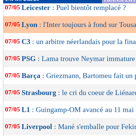
de
07/05
Leicester
: Puel bientôt remplacé ?
lecture
07/05
Lyon
: l'Inter toujours à fond sur Tousa
OK
07/05
C3
: un arbitre néerlandais pour la fina
07/05
PSG
: Lama trouve Neymar immature
07/05
Barça
: Griezmann, Bartomeu fait un 
07/05
Strasbourg
: le cri du coeur de Liénar
07/05
L1
: Guingamp-OM avancé au 11 mai
07/05
Liverpool
: Mané s'emballe pour Feki