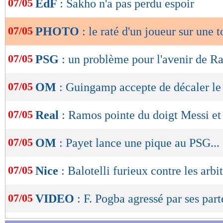
07/05
EdF
: Sakho n'a pas perdu espoir
de
lecture
07/05
PHOTO
: le raté d'un joueur sur une 
OK
07/05
PSG
: un problème pour l'avenir de Ra
07/05
OM
: Guingamp accepte de décaler l
07/05
Real
: Ramos pointe du doigt Messi et
07/05
OM
: Payet lance une pique au PSG...
07/05
Nice
: Balotelli furieux contre les arbi
07/05
VIDEO
: F. Pogba agressé par ses part