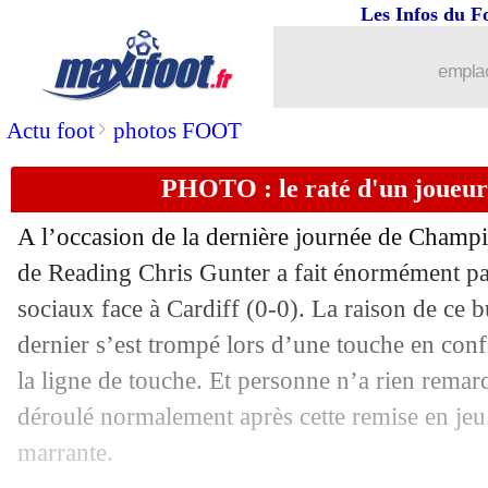
07/05
Bayern
: Ribéry prolonge d'un an (offi
Les Infos du F
07/05
Soulier d'Or
: Messi s'envole, Salah s
emplac
07/05
PSG
: Callegari va signer au Genoa
>
Actu foot
photos FOOT
PHOTO : le raté d'un joueur
07/05
Nice
: Dortmund, Favre esquive...
A l’occasion de la dernière journée de Champ
07/05
OM
: l'EAG, Eyraud adresse ses reme
de Reading Chris Gunter a fait énormément par
sociaux face à Cardiff (0-0). La raison de ce b
07/05
Man City
: De Bruyne bat un record 
dernier s’est trompé lors d’une touche en con
07/05
Leicester
: Puel bientôt remplacé ?
la ligne de touche. Et personne n’a rien remar
déroulé normalement après cette remise en jeu
07/05
Lyon
: l'Inter toujours à fond sur Tousa
marrante.