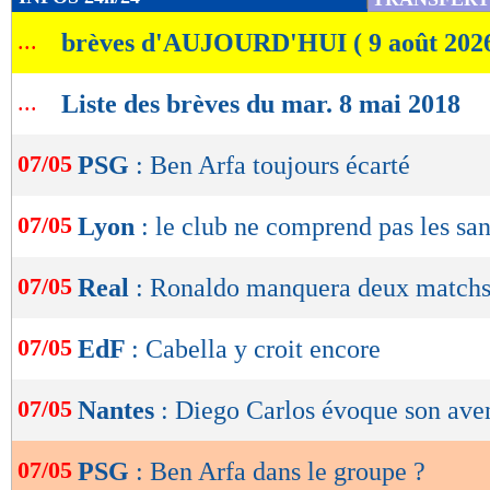
de
...
brèves d'AUJOURD'HUI ( 9 août 202
lecture
OK
...
Liste des brèves du mar. 8 mai 2018
07/05
PSG
: Ben Arfa toujours écarté
07/05
Lyon
: le club ne comprend pas les sa
07/05
Real
: Ronaldo manquera deux match
07/05
EdF
: Cabella y croit encore
07/05
Nantes
: Diego Carlos évoque son ave
07/05
PSG
: Ben Arfa dans le groupe ?