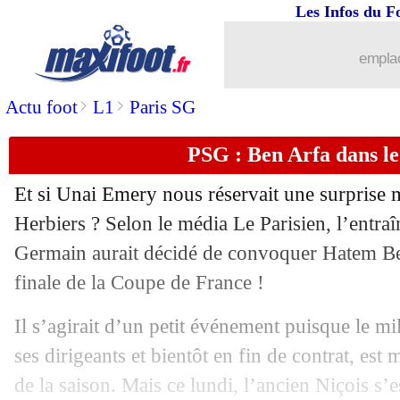
Les Infos du F
emplac
>
>
Actu foot
L1
Paris SG
PSG : Ben Arfa dans le
Et si Unai Emery nous réservait une surprise 
Herbiers ? Selon le média Le Parisien, l’entraî
Germain aurait décidé de convoquer
Hatem Be
finale de la Coupe de France !
Il s’agirait d’un petit événement puisque le mil
ses dirigeants et bientôt en fin de contrat, est 
de la saison. Mais ce lundi, l’ancien Niçois s’