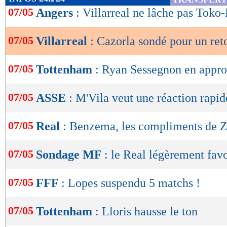
de
07/05
Angers
: Villarreal ne lâche pas Tok
lecture
07/05
Villarreal
: Cazorla sondé pour un ret
OK
07/05
Tottenham
: Ryan Sessegnon en appro
07/05
ASSE
: M'Vila veut une réaction rapid
07/05
Real
: Benzema, les compliments de 
07/05
Sondage MF
: le Real légèrement fav
07/05
FFF
: Lopes suspendu 5 matchs !
07/05
Tottenham
: Lloris hausse le ton