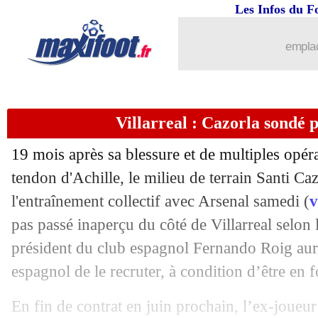
Les Infos du F
07/05
PSG
: Ben Arfa dans le groupe ?
emplac
07/05
Barça
: Iniesta plutôt vers le Japon ?
07/05
OM
: Payet, le meilleur passeur d'Eur
Villarreal : Cazorla sondé 
07/05
PSG
: Pape Diouf critique Al-Khelaïfi
19 mois après sa blessure et de multiples opéra
07/05
Lyon
: Dugarry accuse Genesio !
tendon d'Achille, le milieu de terrain Santi
Caz
l'entraînement collectif avec Arsenal samedi (
v
07/05
Nice
: deux pistes en cas de départ de
pas passé inaperçu du côté de Villarreal selon l
président du club espagnol Fernando Roig aura
07/05
Atletico
: le club fait appel pour Sime
espagnol de le recruter, à condition d’être en
07/05
Liverpool
: Klopp recadre Salah
En fin de contrat en juin prochain, l’ex-joueu