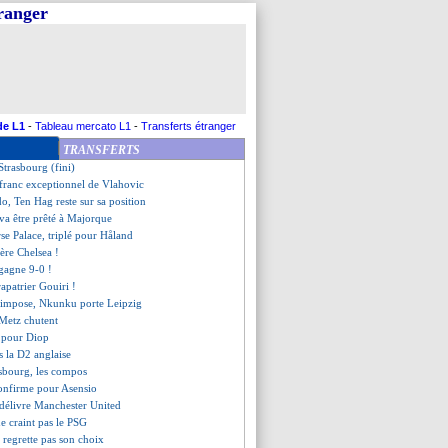
tranger
 savoure la revanche de Costil
dbach freine le Bayern
 suite pour Arsenal !
stre la Juventus
phan très pessimiste
, les compos
ndes garde la tête haute
de L1
-
Tableau mercato L1
-
Transferts étranger
ite Longoria
TRANSFERTS
i dégonfle la rumeur Ronaldo
Strasbourg (fini)
 franc exceptionnel de Vlahovic
o, Ten Hag reste sur sa position
va être prêté à Majorque
rse Palace, triplé pour Håland
bère Chelsea !
gagne 9-0 !
apatrier Gouiri !
'impose, Nkunku porte Leipzig
 Metz chutent
 pour Diop
s la D2 anglaise
asbourg, les compos
confirme pour Asensio
 délivre Manchester United
ne craint pas le PSG
regrette pas son choix