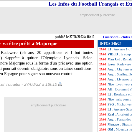
Les Infos du Football Français et E
Auxerre
: Furlan
27/08
All.
: Mönchengla
27/08
Ang.
: quatre à la
27/08
emplacement publicitaire
Ita.
: la Roma fru
27/08
Strasbourg
: Sté
27/08
L1
: Lens-Rennes
27/08
Lyon
: Thiago Me
27/08
publié le
27/08/2022 à 18h10
LiveScore
-
clubs 
OM
: Lopez félic
27/08
 va être prêté à Majorque
INFOS 24h/24
Naples
: Spallett
27/08
L1
: Auxerre 1-0 
27/08
 Kadewere (26 ans, 20 apparitions et 1 but toutes
VIDEO
: le coup
27/08
) s'apprête à quitter l'Olympique Lyonnais. Selon
Man Utd
: Ronald
27/08
indre Majorque sous la forme d'un prêt avec une option
Lyon
: Kadewere 
27/08
ci pourrait devenir obligatoire sous certaines conditions.
Ang.
: City renve
27/08
en Espagne pour signer son nouveau contrat.
Ang.
: Sterling li
27/08
Ang.
: Liverpool 
27/08
ef Touaitia - 27/08/22 à 18h10
Nice
: Lyon veut r
27/08
All.
: Dortmund s
27/08
L2
: Bordeaux et
27/08
Nice
: prix connu
27/08
PSG
: Michut ver
27/08
emplacement publicitaire
L1
: Auxerre-Str
27/08
Real
: Ancelotti 
27/08
Ang.
: Fernandes
27/08
Monaco
: Disasi 
27/08
OM
: Mbemba ne 
27/08