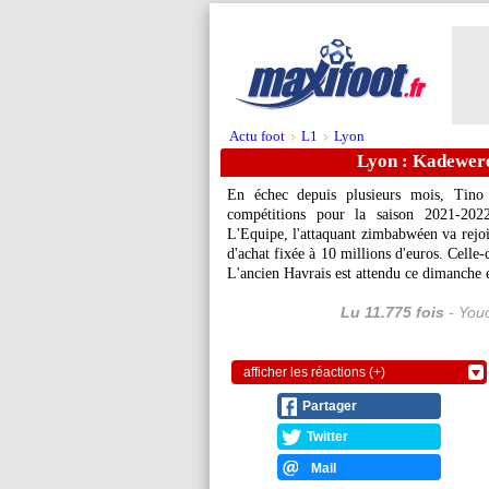
Actu foot
L1
Lyon
>
>
Lyon : Kadewere
En échec depuis plusieurs mois, Tino
compétitions pour la saison 2021-2022
L'Equipe, l'attaquant zimbabwéen va rejo
d'achat fixée à 10 millions d'euros. Celle-
L'ancien Havrais est attendu ce dimanche 
Lu 11.775 fois
- Youc
afficher les réactions (+)
Partager
Twitter
Mail