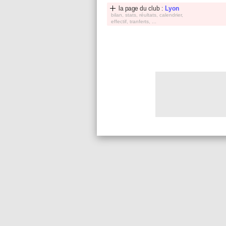
la page du club :
Lyon
bilan, stats, réultats, calendrier,
effectif, tranferts, ...