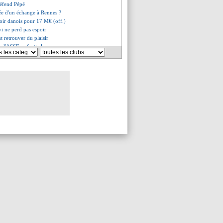
défend Pépé
idée d'un échange à Rennes ?
poir danois pour 17 M€ (off.)
vi ne perd pas espoir
t retrouver du plaisir
, l'ASSE se frotte les mains
 surveillé par Nice
7 M€ pour recruter ?
es options manquent...
y, l'Ajax veut toujours 100 M€
 rester, mais...
ng, Manchester United insiste
er de l'OM
ier du PSG
épart très probable
ttendu à Londres
 discute avec Bologne !
prévient Kanté
fin inscrit ?
es du ven. 26 août 2022
es du jeu. 25 août 2022