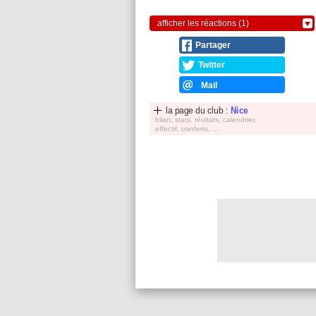
afficher les réactions (1)
Partager
Twitter
Mail
la page du club :
Nice
bilan, stats, réultats, calendrier,
effectif, tranferts, ...