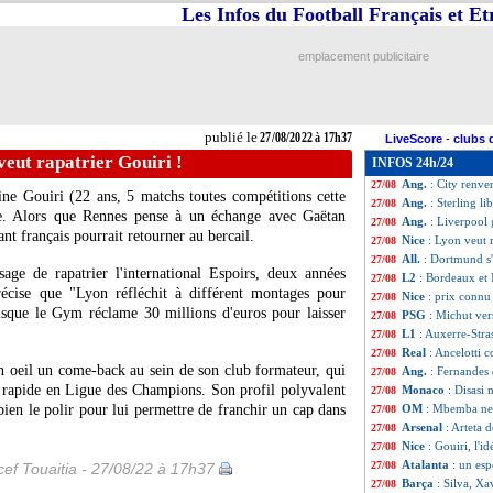
Les Infos du Football Français et E
Strasbourg
: Sté
27/08
L1
: Lens-Rennes
27/08
Lyon
: Thiago Me
27/08
emplacement publicitaire
OM
: Lopez félic
27/08
Naples
: Spallett
27/08
L1
: Auxerre 1-0 
27/08
VIDEO
: le coup
27/08
publié le
27/08/2022 à 17h37
LiveScore
-
clubs 
Man Utd
: Ronald
27/08
veut rapatrier Gouiri !
INFOS 24h/24
Lyon
: Kadewere 
27/08
Ang.
: City renve
27/08
ne Gouiri (22 ans, 5 matchs toutes compétitions cette
Ang.
: Sterling li
27/08
ice. Alors que Rennes pense à un échange avec Gaëtan
Ang.
: Liverpool 
27/08
uant français pourrait retourner au bercail.
Nice
: Lyon veut r
27/08
All.
: Dortmund s
27/08
ge de rapatrier l'international Espoirs, deux années
L2
: Bordeaux et
27/08
récise que "Lyon réfléchit à différent montages pour
Nice
: prix connu
27/08
sque le Gym réclame 30 millions d'euros pour laisser
PSG
: Michut ver
27/08
L1
: Auxerre-Str
27/08
Real
: Ancelotti 
27/08
n oeil un come-back au sein de son club formateur, qui
Ang.
: Fernandes
27/08
r rapide en Ligue des Champions. Son profil polyvalent
Monaco
: Disasi 
27/08
t bien le polir pour lui permettre de franchir un cap dans
OM
: Mbemba ne 
27/08
Arsenal
: Arteta 
27/08
Nice
: Gouiri, l'
27/08
Atalanta
: un es
27/08
ef Touaitia - 27/08/22 à 17h37
Barça
: Silva, Xa
27/08