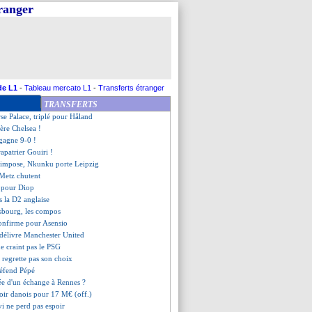
tranger
phan très pessimiste
, les compos
ndes garde la tête haute
ite Longoria
i dégonfle la rumeur Ronaldo
Strasbourg (fini)
 franc exceptionnel de Vlahovic
de L1
-
Tableau mercato L1
-
Transferts étranger
o, Ten Hag reste sur sa position
TRANSFERTS
va être prêté à Majorque
rse Palace, triplé pour Håland
bère Chelsea !
gagne 9-0 !
apatrier Gouiri !
'impose, Nkunku porte Leipzig
 Metz chutent
 pour Diop
s la D2 anglaise
asbourg, les compos
confirme pour Asensio
 délivre Manchester United
ne craint pas le PSG
regrette pas son choix
défend Pépé
idée d'un échange à Rennes ?
poir danois pour 17 M€ (off.)
vi ne perd pas espoir