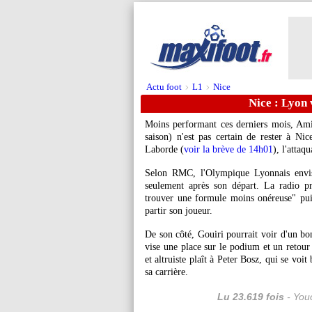
Actu foot
L1
Nice
>
>
Nice : Lyon 
Moins performant ces derniers mois, Ami
saison) n'est pas certain de rester à N
Laborde (
voir la brève de 14h01
), l'attaq
Selon RMC, l'Olympique Lyonnais envisa
seulement après son départ. La radio p
trouver une formule moins onéreuse" pui
partir son joueur.
De son côté, Gouiri pourrait voir d'un bo
vise une place sur le podium et un retou
et altruiste plaît à Peter Bosz, qui se voi
sa carrière.
Lu 23.619 fois
- Youc