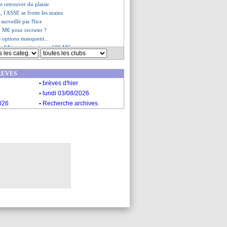
t retrouver du plaisir
, l'ASSE se frotte les mains
 surveillé par Nice
7 M€ pour recruter ?
es options manquent...
y, l'Ajax veut toujours 100 M€
 rester, mais...
ng, Manchester United insiste
REVES
er de l'OM
.
ier du PSG
brèves d'hier
épart très probable
.
lundi 03/08/2026
ttendu à Londres
.
026
Recherche archives
 discute avec Bologne !
prévient Kanté
fin inscrit ?
es du ven. 26 août 2022
es du jeu. 25 août 2022