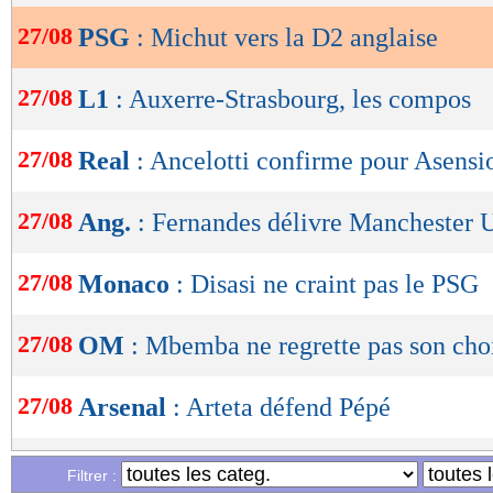
27/08
PSG
: Michut vers la D2 anglaise
OK
27/08
L1
: Auxerre-Strasbourg, les compos
27/08
Real
: Ancelotti confirme pour Asensi
27/08
Ang.
: Fernandes délivre Manchester 
27/08
Monaco
: Disasi ne craint pas le PSG
27/08
OM
: Mbemba ne regrette pas son cho
27/08
Arsenal
: Arteta défend Pépé
27/08
Nice
: Gouiri, l'idée d'un échange à R
Filtrer :