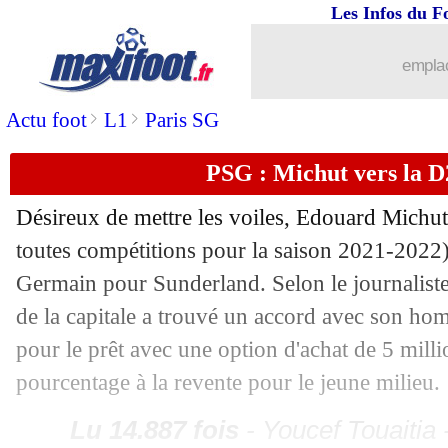
Les Infos du F
27/08
Strasbourg
: Stéphan très pessimiste
emplac
27/08
L1
: Lens-Rennes, les compos
>
>
Actu foot
L1
Paris SG
27/08
Lyon
: Thiago Mendes garde la tête h
PSG : Michut vers la D
27/08
OM
: Lopez félicite Longoria
Désireux de mettre les voiles, Edouard Michut
toutes compétitions pour la saison 2021-2022) 
27/08
Naples
: Spalletti dégonfle la rumeur
Germain pour Sunderland. Selon le journalist
27/08
L1
: Auxerre 1-0 Strasbourg (fini)
de la capitale a trouvé un accord avec son ho
pour le prêt avec une option d'achat de 5 milli
27/08
VIDEO
: le coup franc exceptionnel 
pourcentage à la revente pour le jeune milieu.
27/08
Man Utd
: Ronaldo, Ten Hag reste sur
Lu 14.887 fois
- Youcef Touaitia 