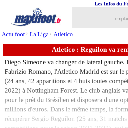
Les Infos du F
emplac
>
>
Actu foot
La Liga
Atletico
Atletico : Reguilon va re
Diego Simeone va changer de latéral gauche. D
Fabrizio Romano, l'Atletico Madrid est sur le
(24 ans, 42 apparitions et 4 buts toutes compé
2022) à Nottingham Forest. Le club anglais va
pour le prêt du Brésilien et disposera d'une op
millions d'euros. Dans le même temps, la for
récupérer Sergio Reguilon (25 ans, 31 matchs 