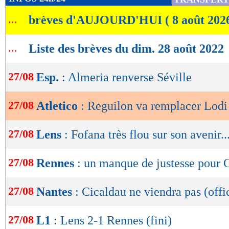
de
...
brèves d'AUJOURD'HUI ( 8 août 202
lecture
OK
...
Liste des brèves du dim. 28 août 2022
27/08
Esp.
: Almeria renverse Séville
27/08
Atletico
: Reguilon va remplacer Lodi
27/08
Lens
: Fofana très flou sur son avenir..
27/08
Rennes
: un manque de justesse pour 
27/08
Nantes
: Cicaldau ne viendra pas (offi
27/08
L1
: Lens 2-1 Rennes (fini)