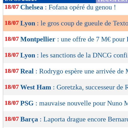
au montant de 60 millions d'euros demandé par
de
18/07
Chelsea
: Fofana opéré du genou !
lecture
toujours pas suffisant. La Commission d'appel 
décision de la DNCG de limiter la liberté des
18/07
Lyon
: le gros coup de gueule de Texto
OK
la gestion de leurs opérations de football. Nou
18/07
Montpellier
: une offre de 7 M€ pour
l'un des véritables trésors du football en Fran
payer près de 400 millions d'euros en espèces 
18/07
Lyon
: les sanctions de la DNCG conf
date, à payer 65 millions d'euros en espèces à 
réduire la dette bancaire de 50 millions d'euro
18/07
Real
: Rodrygo espère une arrivée de
millions d'euros supplémentaires en espèces (à
18/07
West Ham
: Goretzka, successeur de 
faire bonne mesure... mais nous ne sommes pas
un plan d'affaires basé sur nos convictions, av
18/07
PSG
: mauvaise nouvelle pour Nuno M
bénéfice de la communauté que nous servons.
dans le football en France !"
18/07
Barça
: Laporta drague encore Bernar