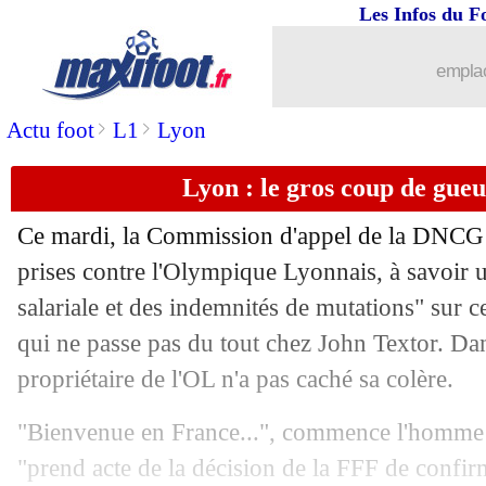
Les Infos du F
18/07
PSG
: Al-Khelaïfi secoue les joueurs !
emplac
18/07
Rennes
: un autre gardien recruté (off.
>
>
Actu foot
L1
Lyon
18/07
Inter Miami
: Alba, c'est imminent
Lyon : le gros coup de gueu
18/07
PSG
: pas de rencontre NAK-Mbappé
Ce mardi, la Commission d'appel de la DNCG 
18/07
Man Utd
: Evans, recrue temporaire (o
prises contre l'Olympique Lyonnais, à savoir 
salariale et des indemnités de mutations" sur c
18/07
Al-Sadd
: Saïss se rapproche
qui ne passe pas du tout chez John Textor. D
propriétaire de l'OL n'a pas caché sa colère.
18/07
Man Utd
: Rashford justifie sa prolon
"Bienvenue en France...", commence l'homme d
18/07
Anderlecht
: Dupé, c'est signé (officie
"prend acte de la décision de la FFF de confirme