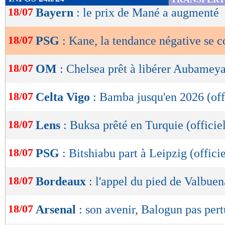
de
18/07
Bayern
: le prix de Mané a augmenté
lecture
18/07
PSG
: Kane, la tendance négative se 
OK
18/07
OM
: Chelsea prêt à libérer Aubamey
18/07
Celta Vigo
: Bamba jusqu'en 2026 (off
18/07
Lens
: Buksa prêté en Turquie (officie
18/07
PSG
: Bitshiabu part à Leipzig (officie
18/07
Bordeaux
: l'appel du pied de Valbuen
18/07
Arsenal
: son avenir, Balogun pas per