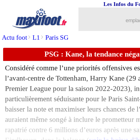
Les Infos du F
18/07
Lyon
: les sanctions de la DNCG conf
emplac
18/07
Real
: Rodrygo espère une arrivée de
>
>
Actu foot
L1
Paris SG
18/07
West Ham
: Goretzka, successeur de 
PSG : Kane, la tendance néga
18/07
PSG
: mauvaise nouvelle pour Nuno M
Considéré comme l’une priorités offensives e
18/07
Barça
: Laporta drague encore Bernar
l’avant-centre de Tottenham, Harry
Kane
(29 a
Premier League pour la saison 2022-2023), in
18/07
Bayern
: Freund va être nommé directe
particulièrement séduisante pour le Paris Sain
baisser la note et maximiser leurs chances de l’
18/07
Braga
: Fonte jusqu'en 2024 (officiel)
auraient même songé à inclure le prometteur m
rapatrié contre 6 millions d’euros après une
18/07
Man Utd
: accord trouvé avec Højlund