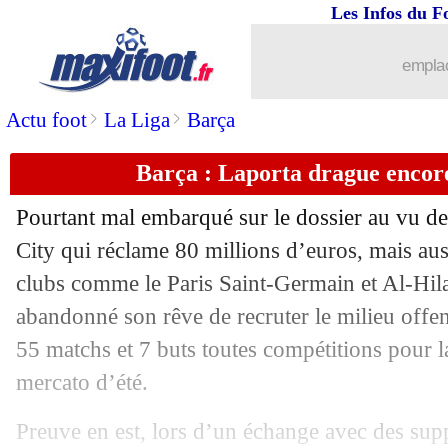
Les Infos du F
18/07
Man Utd
: Rashford justifie sa prolon
emplac
18/07
Anderlecht
: Dupé, c'est signé (officie
>
>
Actu foot
La Liga
Barça
18/07
Man Utd
: Rashford a prolongé (offici
Barça : Laporta drague encor
18/07
Barça
: Stoichkov défend Messi
Pourtant mal embarqué sur le dossier au vu de
18/07
Tottenham
: prix fixé pour Lo Celso
City qui réclame 80 millions d’euros, mais aus
clubs comme le Paris Saint-Germain et Al-Hila
18/07
Man Utd
: le jackpot pour Rashford !
abandonné son rêve de recruter le milieu off
55 matchs et 7 buts toutes compétitions pour 
18/07
Bayern
: Kim Min-Jae, c'est bouclé ! (
mercato d’été.
18/07
PSG
: Simons va bien être prêté à Lei
Preuve en est, lors d’un échange avec des supp