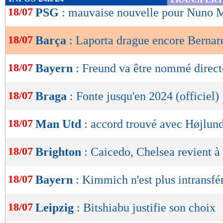
de
18/07
PSG
: mauvaise nouvelle pour Nuno M
lecture
18/07
Barça
: Laporta drague encore Bernar
OK
18/07
Bayern
: Freund va être nommé directe
18/07
Braga
: Fonte jusqu'en 2024 (officiel)
18/07
Man Utd
: accord trouvé avec Højlund
18/07
Brighton
: Caicedo, Chelsea revient à
18/07
Bayern
: Kimmich n'est plus intransfé
18/07
Leipzig
: Bitshiabu justifie son choix