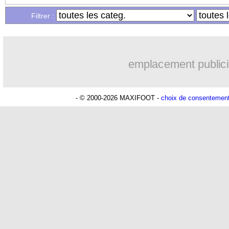
Filtrer :
05/12
L1
: Bordeaux 2-2 Lyon (fini)
05/12
Ita.
: la Juve enchaîne malgré Sirigu
emplacement publici
05/12
PSG
: Mbappé se livre sur la MNM
- © 2000-2026 MAXIFOOT -
choix de consentemen
05/12
Real
: le message de Benzema
05/12
ASSE
: Dupraz grand favori
05/12
ASSE
: Puel mis à pied (officiel)
05/12
Strasbourg
: Sissoko garde les pieds s
05/12
Nice
: le coup de gueule de Dante