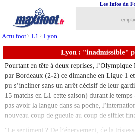
Les Infos du F
emplac
>
>
Actu foot
L1
Lyon
Lyon : "inadmissible" 
Pourtant en tête à deux reprises, l’Olympique L
par Bordeaux (2-2) ce dimanche en Ligue 1 e
pu s’incliner sans un arrêt décisif de leur ga
15 matchs en L1 cette saison) durant le temps
pas avoir la langue dans sa poche, l’internati
nouveau coup de gueule au coup de sifflet fina
"Le sentiment ? De l’énervement, de la tristes