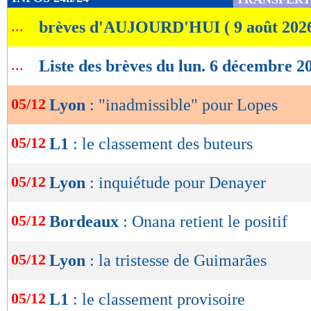
de
...
brèves d'AUJOURD'HUI ( 9 août 202
lecture
OK
...
Liste des brèves du lun. 6 décembre 2
05/12
Lyon
: "inadmissible" pour Lopes
05/12
L1
: le classement des buteurs
05/12
Lyon
: inquiétude pour Denayer
05/12
Bordeaux
: Onana retient le positif
05/12
Lyon
: la tristesse de Guimarães
05/12
L1
: le classement provisoire