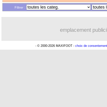
Filtrer :
05/12
L1
: Bordeaux 2-2 Lyon (fini)
05/12
Ita.
: la Juve enchaîne malgré Sirigu
emplacement publici
05/12
PSG
: Mbappé se livre sur la MNM
- © 2000-2026 MAXIFOOT -
choix de consentemen
05/12
Real
: le message de Benzema
05/12
ASSE
: Dupraz grand favori
05/12
ASSE
: Puel mis à pied (officiel)
05/12
Strasbourg
: Sissoko garde les pieds s
05/12
Nice
: le coup de gueule de Dante