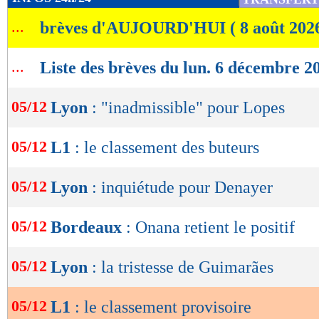
Lu 22.505 fois
- Romain Lantheaume
de
...
brèves d'AUJOURD'HUI ( 8 août 202
lecture
OK
...
Liste des brèves du lun. 6 décembre 2
05/12
Lyon
: "inadmissible" pour Lopes
05/12
L1
: le classement des buteurs
05/12
Lyon
: inquiétude pour Denayer
05/12
Bordeaux
: Onana retient le positif
05/12
Lyon
: la tristesse de Guimarães
05/12
L1
: le classement provisoire