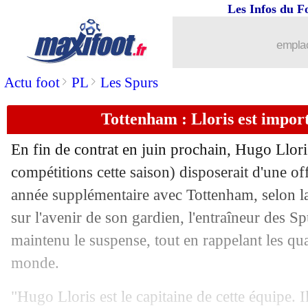
Les Infos du F
emplac
>
>
Actu foot
PL
Les Spurs
Tottenham : Lloris est impor
En fin de contrat en juin prochain, Hugo Llori
compétitions cette saison) disposerait d'une o
année supplémentaire avec Tottenham, selon la
sur l'avenir de son gardien, l'entraîneur des 
maintenu le suspense, tout en rappelant les q
monde.
"Hugo Lloris est le capitaine de cette équipe. Il