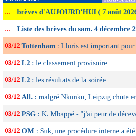
de
...
brèves d'AUJOURD'HUI ( 7 août 202
lecture
OK
...
Liste des brèves du sam. 4 décembre 
03/12
Tottenham
: Lloris est important pou
03/12
L2
: le classement provisoire
03/12
L2
: les résultats de la soirée
03/12
All.
: malgré Nkunku, Leipzig chute en
03/12
PSG
: K. Mbappé - "j'ai peur de décev
03/12
OM
: Suk, une procédure interne a été