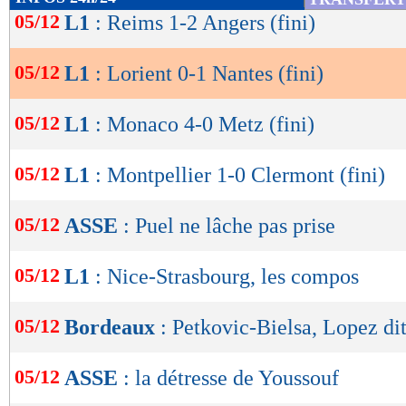
de
54 %
05/12
L1
: Reims 1-2 Angers (fini)
POSSESSION
(%)
lecture
498
PASSES
(réussies %)
(83 %)
05/12
L1
: Lorient 0-1 Nantes (fini)
17
TIRS
(cadrés)
(2)
OK
8
CORNERS JOUES
05/12
L1
: Monaco 4-0 Metz (fini)
13
FAUTES SUBIES
05/12
L1
: Montpellier 1-0 Clermont (fini)
Suivez les matchs en DIRECT sur le Live-Sc
tweets, ...)
05/12
ASSE
: Puel ne lâche pas prise
Lu 3.193 fois
- Romain Lantheaume
05/12
L1
: Nice-Strasbourg, les compos
05/12
Bordeaux
: Petkovic-Bielsa, Lopez dit
05/12
ASSE
: la détresse de Youssouf