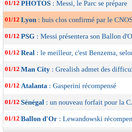
de
01/12
PHOTOS
: Messi, le Parc se prépare
lecture
01/12
Lyon
: huis clos confirmé par le CNO
OK
01/12
PSG
: Messi présentera son Ballon d'O
01/12
Real
: le meilleur, c'est Benzema, selo
01/12
Man City
: Grealish admet des difficu
01/12
Atalanta
: Gasperini récompensé
01/12
Sénégal
: un nouveau forfait pour la 
01/12
Ballon d'Or
: Lewandowski récompen