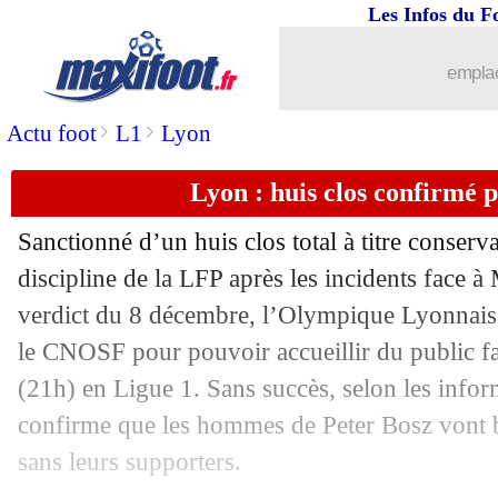
01/12
L1
: Metz-Montpellier, les compos
Les Infos du F
01/12
Barça
: longue absence pour Roberto 
emplac
>
>
Actu foot
L1
Lyon
01/12
Barça
: Almeida, le PSG passe à l'att
Lyon : huis clos confirmé
01/12
Man Utd
: l'option Mancini
Sanctionné d’un huis clos total à titre conser
01/12
Real
: Reinier veut quitter Dortmund
discipline de la LFP après les incidents face à 
verdict du 8 décembre, l’Olympique Lyonnais
01/12
Barça
: Torres, ça sent bon !
le CNOSF pour pouvoir accueillir du public f
01/12
Ballon d'Or
: Ronaldo ne digère toujo
(21h) en Ligue 1. Sans succès, selon les info
confirme que les hommes de Peter Bosz vont b
01/12
Barça
: Dembélé met la pression
sans leurs supporters.