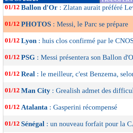
de
01/12
Ballon d'Or
: Zlatan aurait préféré 
lecture
01/12
PHOTOS
: Messi, le Parc se prépare
OK
01/12
Lyon
: huis clos confirmé par le CNO
01/12
PSG
: Messi présentera son Ballon d'O
01/12
Real
: le meilleur, c'est Benzema, selo
01/12
Man City
: Grealish admet des difficu
01/12
Atalanta
: Gasperini récompensé
01/12
Sénégal
: un nouveau forfait pour la 