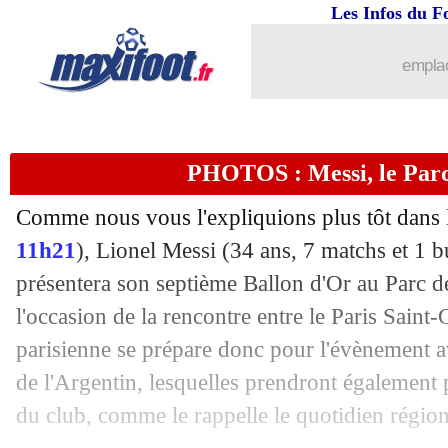
Les Infos du F
01/12
L1
: Troyes-Lorient, les compos
emplac
01/12
L1
: Metz-Montpellier, les compos
01/12
Barça
: longue absence pour Roberto 
PHOTOS : Messi, le Parc
01/12
Barça
: Almeida, le PSG passe à l'att
Comme nous vous l'expliquions plus tôt dans 
01/12
Man Utd
: l'option Mancini
11h21
), Lionel Messi (34 ans, 7 matchs et 1 b
présentera son septième Ballon d'Or au Parc de
01/12
Real
: Reinier veut quitter Dortmund
l'occasion de la rencontre entre le Paris Saint
parisienne se prépare donc pour l'évènement av
01/12
Barça
: Torres, ça sent bon !
de l'Argentin, lesquelles prendront également 
du club, comme le rappelle le quotidien région
01/12
Ballon d'Or
: Ronaldo ne digère toujo