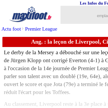
Les Infos du F
emplac
>
Actu foot
Premier League
Ang. : la leçon de Liverpool, 
Le derby de la Mersey a débouché sur une leç
de Jürgen Klopp ont corrigé Everton (4-1) à 
à l'occasion de la 14e journée de Premier Leag
parler son talent avec un doublé (19e, 64e), a
ouvert le score et que Jota (79e) a terminé le f
réduit l'écart pour les Toffees.
Au classement, Liverpool reste à la 3e place 