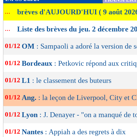
de
...
brèves d'AUJOURD'HUI ( 9 août 202
lecture
OK
...
Liste des brèves du jeu. 2 décembre 2
01/12
OM
: Sampaoli a adoré la version de 
01/12
Bordeaux
: Petkovic répond aux criti
01/12
L1
: le classement des buteurs
01/12
Ang.
: la leçon de Liverpool, City et
01/12
Lyon
: J. Denayer - "on a manqué de t
01/12
Nantes
: Appiah a des regrets à dix