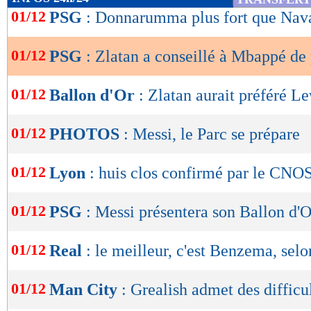
de
01/12
PSG
: Donnarumma plus fort que Nava
lecture
01/12
PSG
: Zlatan a conseillé à Mbappé de 
OK
01/12
Ballon d'Or
: Zlatan aurait préféré 
01/12
PHOTOS
: Messi, le Parc se prépare
01/12
Lyon
: huis clos confirmé par le CNO
01/12
PSG
: Messi présentera son Ballon d'O
01/12
Real
: le meilleur, c'est Benzema, selo
01/12
Man City
: Grealish admet des difficu