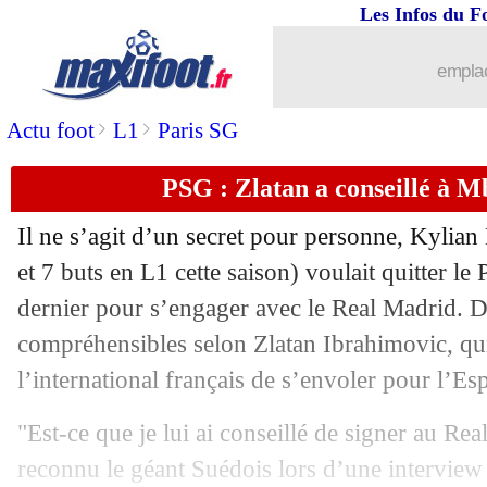
Les Infos du F
01/12
L1
: Angers-Monaco, les compos
emplac
01/12
L1
: Brest-St Etienne, les compos
>
>
Actu foot
L1
Paris SG
01/12
L1
: Troyes-Lorient, les compos
PSG : Zlatan a conseillé à M
01/12
L1
: Metz-Montpellier, les compos
Il ne s’agit d’un secret pour personne, Kylia
01/12
Barça
: longue absence pour Roberto 
et 7 buts en L1 cette saison) voulait quitter le
dernier pour s’engager avec le Real Madrid. D
01/12
Barça
: Almeida, le PSG passe à l'att
compréhensibles selon Zlatan Ibrahimovic, qui
l’international français de s’envoler pour l’Es
01/12
Man Utd
: l'option Mancini
"Est-ce que je lui ai conseillé de signer au Rea
01/12
Real
: Reinier veut quitter Dortmund
reconnu le géant Suédois lors d’une interview