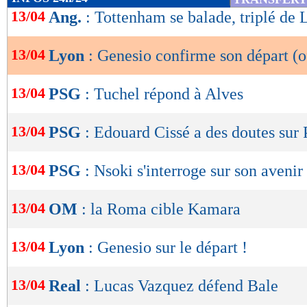
de
13/04
Ang.
: Tottenham se balade, triplé de 
lecture
13/04
Lyon
: Genesio confirme son départ (of
OK
13/04
PSG
: Tuchel répond à Alves
13/04
PSG
: Edouard Cissé a des doutes sur
13/04
PSG
: Nsoki s'interroge sur son avenir
13/04
OM
: la Roma cible Kamara
13/04
Lyon
: Genesio sur le départ !
13/04
Real
: Lucas Vazquez défend Bale