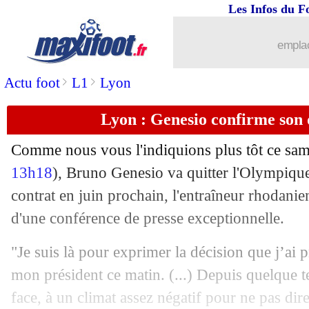
Les Infos du F
13/04
Nîmes
: Bouanga ne digère pas le pena
emplac
13/04
OM
: Gustavo clame son amour pour l
>
>
Actu foot
L1
Lyon
13/04
L1
: Strasbourg-Guingamp, les compo
Lyon : Genesio confirme son d
13/04
L1
: Monaco-Reims, les compos
Comme nous vous l'indiquions plus tôt ce sam
13/04
L1
: Caen-Angers, les compos
13h18
), Bruno Genesio va quitter l'Olympiqu
contrat en juin prochain, l'entraîneur rhodani
13/04
L1
: Marseille 2-1 Nimes (fini)
d'une conférence de presse exceptionnelle.
13/04
PSG
: le Ballon d'Or, Neymar pas obs
"Je suis là pour exprimer la décision que j’ai p
mon président ce matin. (...) Depuis quelque t
13/04
Lille
: Pépé, la blague de Tuchel
face, à un climat assez négatif pour ne pas dire