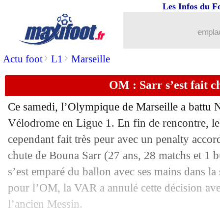
Les Infos du F
emplac
>
>
Actu foot
L1
Marseille
OM : Sarr s’est fait 
Ce samedi, l’Olympique de Marseille a battu 
Vélodrome en Ligue 1. En fin de rencontre, le
cependant fait très peur avec un penalty accor
chute de
Bouna Sarr
(27 ans, 28 matchs et 1 bu
s’est emparé du ballon avec ses mains dans la
pour l’OM, la VAR a annulé cette décision ave
l’ancien Messin.