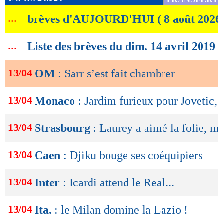
de
...
brèves d'AUJOURD'HUI ( 8 août 202
lecture
OK
...
Liste des brèves du dim. 14 avril 2019
13/04
OM
: Sarr s’est fait chambrer
13/04
Monaco
: Jardim furieux pour Jovetic,
13/04
Strasbourg
: Laurey a aimé la folie, m
13/04
Caen
: Djiku bouge ses coéquipiers
13/04
Inter
: Icardi attend le Real...
13/04
Ita.
: le Milan domine la Lazio !