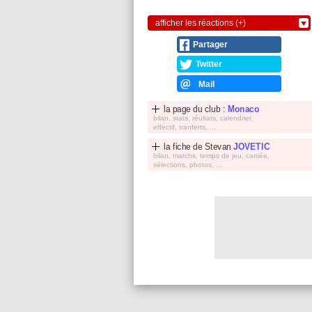
afficher les réactions (+)
Partager
Twitter
Mail
la page du club :
Monaco
bilan, stats, réultats, calendrier,
effectif, tranferts, ...
la fiche de
Stevan
JOVETIC
bilan, matchs, temps de jeu, carriée,
sélections, photos, ...