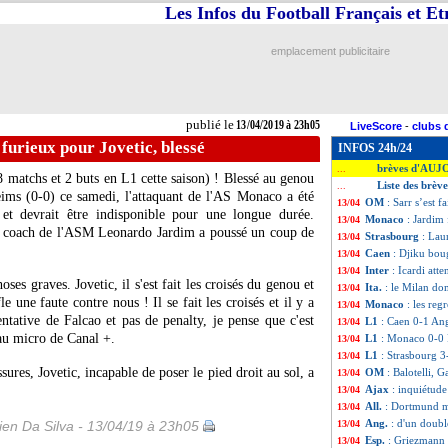
Les Infos du Football Français et E
emplacement publicitaire
publié le
13/04/2019 à 23h05
LiveScore
-
clubs 
urieux pour Jovetic, blessé
INFOS 24h/24
brèves d'AUJ
...
 matchs et 2 buts en L1 cette saison) ! Blessé au genou
Liste des brèv
...
eims (0-0) ce samedi, l'attaquant de l'AS Monaco a été
OM
: Sarr s’est f
13/04
 et devrait être indisponible pour une longue durée.
Monaco
: Jardim 
13/04
e coach de l'ASM Leonardo Jardim a poussé un coup de
Strasbourg
: Laur
13/04
Caen
: Djiku bou
13/04
Inter
: Icardi atte
13/04
oses graves. Jovetic, il s'est fait les croisés du genou et
Ita.
: le Milan do
13/04
fle une faute contre nous ! Il se fait les croisés et il y a
Monaco
: les reg
13/04
ntative de Falcao et pas de penalty, je pense que c'est
L1
: Caen 0-1 Ang
13/04
 au micro de Canal +.
L1
: Monaco 0-0 
13/04
L1
: Strasbourg 
13/04
sures, Jovetic, incapable de poser le pied droit au sol, a
OM
: Balotelli, 
13/04
Ajax
: inquiétude
13/04
All.
: Dortmund me
13/04
Ang.
: d'un doub
en Da Silva - 13/04/19 à 23h05
13/04
Esp.
: Griezmann d
13/04