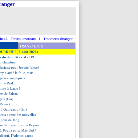
tranger
de L1
-
Tableau mercato L1
-
Transferts étranger
TRANSFERTS
OURD'HUI ( 8 août 2026)
es du dim. 14 avril 2019
ait chambrer
furieux pour Jovetic, blessé
ey a aimé la folie, mais...
ge ses coéquipiers
nd le Real...
mine la Lazio !
rets de Falcao
ers (fini)
Reims (fini)
3-3 Guingamp (fini)
Garcia donne des nouvelles
 pour de Jong...
t la pression sur le Bayern
lé, Pogba porte Man Utd !
écisif, l'Atletico gagne