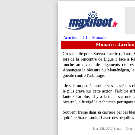
Actu foot
L1
Monaco
>
>
Monaco : Jardim f
Grosse tuile pour
Stevan Jovetic
(29 ans, 8
lors de la rencontre de Ligue 1 face à R
touché au niveau des ligaments croisés
Annonçant la blessure du Monténégrin, l
gueule contre l'arbitrage.
"Je suis un peu étonné, il s'est passé des ch
le plus grave sur cette action, l'arbitre sif
faute ? En plus, il y a la main sur une te
bizarre", a fustigé le technicien portugais
Souvent freiné dans sa carrière par les bles
quitté le Stade Louis II avec des béquilles.
Lu 18.575 fois
- Dami