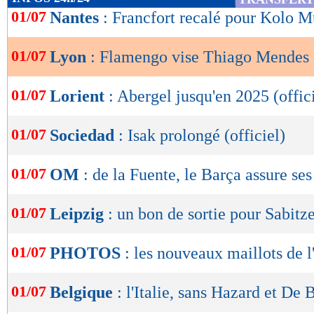
de
01/07
Nantes
: Francfort recalé pour Kolo M
lecture
01/07
Lyon
: Flamengo vise Thiago Mendes
OK
01/07
Lorient
: Abergel jusqu'en 2025 (offic
01/07
Sociedad
: Isak prolongé (officiel)
01/07
OM
: de la Fuente, le Barça assure ses
01/07
Leipzig
: un bon de sortie pour Sabitz
01/07
PHOTOS
: les nouveaux maillots de 
01/07
Belgique
: l'Italie, sans Hazard et De