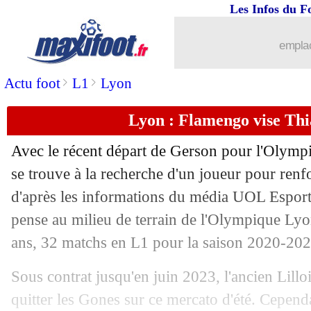
Les Infos du F
01/07
Shakhtar
: De Zerbi et la dictature du 
emplac
01/07
PSG
: Di Meco enverrait Mbappé sur 
>
>
Actu foot
L1
Lyon
01/07
Barça
: Alba ne compte pas partir
Lyon : Flamengo vise Th
01/07
Inter
: Conte croit beaucoup en Luka
Avec le récent départ de Gerson pour l'Olymp
01/07
Dortmund
: Rose heureux de retrouve
se trouve à la recherche d'un joueur pour renfo
d'après les informations du média UOL Esporte 
01/07
Lille
: une prolongation proposée à Re
pense au milieu de terrain de l'Olympique L
ans, 32 matchs en L1 pour la saison 2020-202
01/07
Médias
: Pierre Ménès quitte Canal+
Sous contrat jusqu'en juin 2023, l'ancien Lillo
01/07
Nantes
: Touré et Bamba poussés deho
quitter les Gones sur ce mercato d'été. Cepend