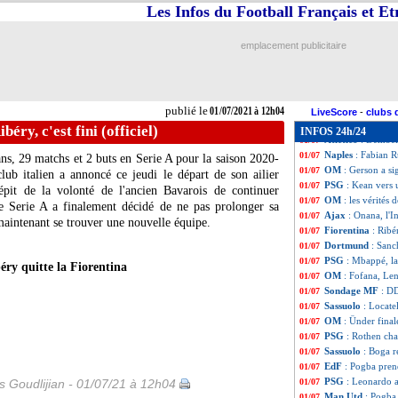
VIDEO
: Kurzaw
01/07
Les Infos du Football Français et E
Juve
: Ronaldo, l
01/07
Bayern
: Manches
01/07
emplacement publicitaire
OM
: Strootman 
01/07
Montpellier
: Hil
01/07
Strasbourg
: Con
01/07
PHOTO
: le nou
01/07
publié le
01/07/2021 à 12h04
Real
: Varane et 
01/07
LiveScore
-
clubs 
PSG
: ça sent bo
01/07
béry, c'est fini (officiel)
INFOS 24h/24
Atletico
: Dembél
01/07
Naples
: Fabian R
01/07
ns, 29 matchs et 2 buts en Serie A pour la saison 2020-
OM
: Gerson a si
01/07
lub italien a annoncé ce jeudi le départ de son ailier
PSG
: Kean vers 
01/07
épit de la volonté de l'ancien Bavarois de continuer
OM
: les vérités
01/07
de Serie A a finalement décidé de ne pas prolonger sa
Ajax
: Onana, l'I
01/07
maintenant se trouver une nouvelle équipe.
Fiorentina
: Ribér
01/07
Dortmund
: San
01/07
PSG
: Mbappé, l
01/07
ry quitte la Fiorentina
OM
: Fofana, Le
01/07
Sondage MF
: DD
01/07
Sassuolo
: Locate
01/07
OM
: Ünder fina
01/07
PSG
: Rothen ch
01/07
Sassuolo
: Boga r
01/07
EdF
: Pogba pren
01/07
PSG
: Leonardo a
is Goudlijian - 01/07/21 à 12h04
01/07
Man Utd
: Pogba
01/07