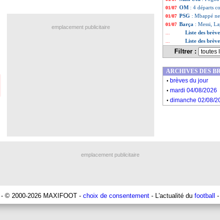
OM
: 4 départs c
01/07
PSG
: Mbappé ne
01/07
Barça
: Messi, La
01/07
emplacement publicitaire
Liste des brèv
...
Liste des brèv
...
Filtrer :
ARCHIVES DES B
.
brèves du jour
.
mardi 04/08/2026
.
dimanche 02/08/2
emplacement publicitaire
- © 2000-2026 MAXIFOOT -
choix de consentement
- L'actualité du
football
-