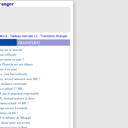
a dénonce du racisme
tranger
a mise au point du club
ter United pense à Goretzka
vendu à Cagliari ?
ton prend sa retraite (off.)
gré ne viendra pas
veau maillot de Lille
Man Utd, c'est du sérieux !
de L1
-
Tableau mercato L1
-
Transferts étranger
n pour Ramos...
TRANSFERTS
é retourne bien à Lyon (off.)
uiz sur le marché
gné (officiel)
un retour en prêt ?
 de Thauvin sur son départ
nter a un plan
y, c'est fini (officiel)
cho, accord annoncé avec MU !
a tendance confirmée
ns a refusé 17 M€
, pas le principal responsable
lli, Arsenal menace la Juve
lement acheté 10 M€ ?
arge encore Leonardo
etenu cet été ?
d la défense de Mbappé
 douté pour son avenir
 esquive pour le Real