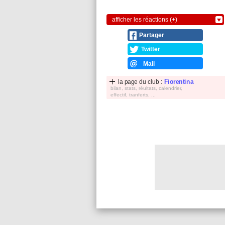
afficher les réactions (+)
Partager
Twitter
Mail
la page du club :
Fiorentina
bilan, stats, réultats, calendrier,
effectif, tranferts, ...