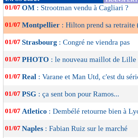
de
01/07
OM
: Strootman vendu à Cagliari ?
lecture
01/07
Montpellier
: Hilton prend sa retraite 
OK
01/07
Strasbourg
: Congré ne viendra pas
01/07
PHOTO
: le nouveau maillot de Lille
01/07
Real
: Varane et Man Utd, c'est du séri
Une publication partagée par Vitorino Hilton 
01/07
PSG
: ça sent bon pour Ramos...
Lu 14.659 fois
- Damien Da Silva 
01/07
Atletico
: Dembélé retourne bien à Lyo
01/07
Naples
: Fabian Ruiz sur le marché