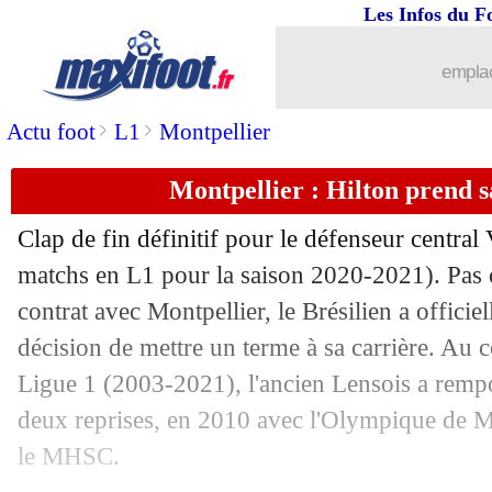
Les Infos du F
01/07
Suisse
: Shaqiri met en avant le collect
emplac
01/07
Sociedad
: Willian José charge ses dir
>
>
Actu foot
L1
Montpellier
01/07
Barça
: Valence pense à Braithwaite, m
Montpellier : Hilton prend sa
01/07
PSG
: accord trouvé avec Ramos !
Clap de fin définitif pour le défenseur central
01/07
Nantes
: Francfort recalé pour Kolo M
matchs en L1 pour la saison 2020-2021). Pas 
contrat avec Montpellier, le Brésilien a offici
01/07
Lyon
: Flamengo vise Thiago Mendes
décision de mettre un terme à sa carrière. Au 
Ligue 1 (2003-2021), l'ancien Lensois a rempo
01/07
Lorient
: Abergel jusqu'en 2025 (offic
deux reprises, en 2010 avec l'Olympique de M
le MHSC.
01/07
Sociedad
: Isak prolongé (officiel)