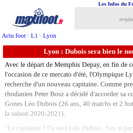
Les Infos du F
05/08
OM
: Mandanda compare Sampaoli et
emplac
05/08
Lyon
: Riolo allume les Bad Gones !
>
>
Actu foot
L1
Lyon
05/08
Man Utd
: Pellistri retourne à Alavès (
Lyon : Dubois sera bien le n
05/08
PSG
: Courbis ne voit pas Mbappé par
Avec le départ de Memphis Depay, en fin de c
05/08
OM
: Almada, la réponse de Longoria
l'occasion de ce mercato d'été, l'Olympique Lyo
recherche d'un nouveau capitaine. Comme press
05/08
Lens
: Michelin vendu à l'AEK Athènes
rhodanien Peter Bosz a décidé d'accorder sa co
Gones Léo Dubois (26 ans, 40 matchs et 2 but
05/08
OM
: le point mercato de Longoria
la saison 2020-2021).
05/08
PHOTOS
: Donnarumma, ses premier
"Le capitaine ? Ce sera Léo Dubois. J'en ai par