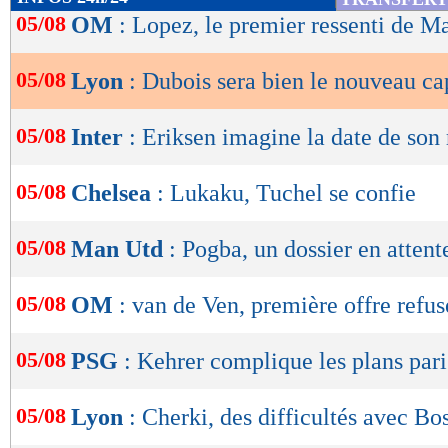
de
05/08
OM
: Lopez, le premier ressenti de 
lecture
05/08
Lyon
: Dubois sera bien le nouveau ca
OK
05/08
Inter
: Eriksen imagine la date de son 
05/08
Chelsea
: Lukaku, Tuchel se confie
05/08
Man Utd
: Pogba, un dossier en attente
05/08
OM
: van de Ven, première offre refus
05/08
PSG
: Kehrer complique les plans pari
05/08
Lyon
: Cherki, des difficultés avec Bo