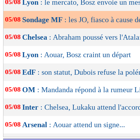
05/08
Lyon
: le mercato, Bosz envoie un me
de
lecture
05/08
Sondage MF
: les JO, fiasco à cause d
OK
05/08
Chelsea
: Abraham poussé vers l'Atala
05/08
Lyon
: Aouar, Bosz craint un départ
05/08
EdF
: son statut, Dubois refuse la pol
05/08
OM
: Mandanda répond à la rumeur Li
05/08
Inter
: Chelsea, Lukaku attend l'accor
05/08
Arsenal
: Aouar attend un signe...