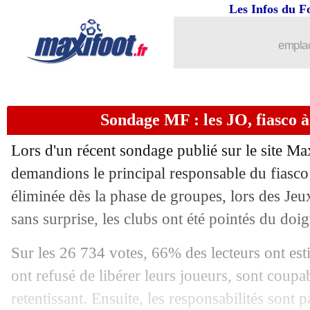
05/08
Monaco
: le point mercato de Petrov
Les Infos du F
05/08
Bayern
: Coman, son avis sur Nagels
emplac
05/08
OM
: Mandanda s'enflamme pour une 
Sondage MF : les JO, fiasco à
05/08
PSG
: Rico, une vente privilégiée
Lors d'un récent sondage publié sur le site Ma
05/08
Droits TV
: Canal + doit assumer son 
demandions le principal responsable du fiasco
éliminée dès la phase de groupes, lors des J
05/08
Lyon
: Bosz calme les rumeurs avec C
sans surprise, les clubs ont été pointés du doig
05/08
PHOTO
: Grealish va bien signer à C
Sur les 26 734 votes, 66% des lecteurs ont est
ont refusé de libérer leurs joueurs, sont coupa
05/08
Monaco
: Nübel sera bien le numéro 1
retentissant. Ensuite, les responsabilités sont p