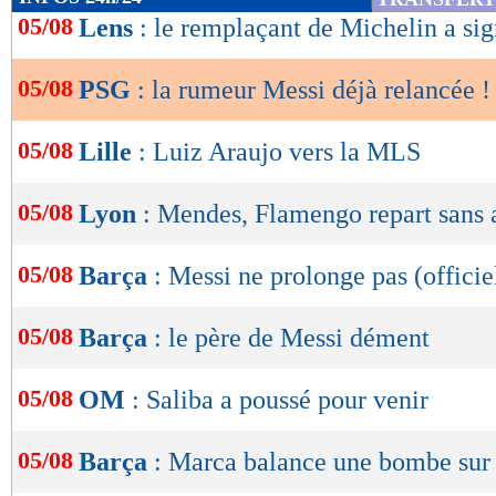
de
05/08
Lens
: le remplaçant de Michelin a sig
lecture
05/08
PSG
: la rumeur Messi déjà relancée !
OK
05/08
Lille
: Luiz Araujo vers la MLS
05/08
Lyon
: Mendes, Flamengo repart sans 
05/08
Barça
: Messi ne prolonge pas (officie
05/08
Barça
: le père de Messi dément
05/08
OM
: Saliba a poussé pour venir
05/08
Barça
: Marca balance une bombe sur