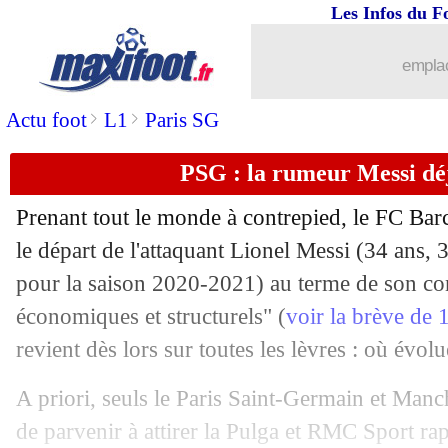
Les Infos du F
emplac
>
>
Actu foot
L1
Paris SG
PSG : la rumeur Messi déj
Prenant tout le monde à contrepied, le FC Barce
le départ de l'attaquant Lionel Messi (34 ans, 
pour la saison 2020-2021) au terme de son con
économiques et structurels" (
voir la brève de
revient dès lors sur toutes les lèvres : où évolu
A priori, seuls le Paris Saint-Germain et Manc
...
brèves d'AUJOURD'HUI ( 7 août 202
de parvenir à attirer la Pulga et RMC Sport ra