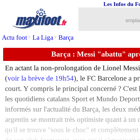
Les Infos du F
emplac
>
>
Actu foot
La Liga
Barça
Barça : Messi "abattu" apr
En actant la non-prolongation de Lionel Messi
(
voir la brève de 19h54
), le FC Barcelone a 
court. Y compris le principal concerné ? C'est
les quotidiens catalans Sport et Mundo Depor
informés sur l'actualité du Barça, les deux méd
argentin se montrait très optimiste quant à un
qu'il se trouve "sous le choc" et complètement 