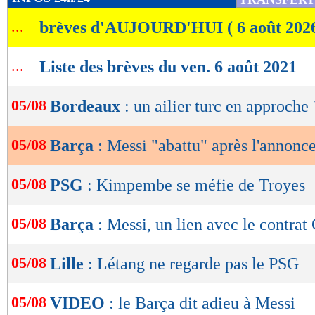
du président Joan Laporta, qui doit s'exprimer
de
...
brèves d'AUJOURD'HUI ( 6 août 202
lecture
vivement attendues.
OK
Lu 61.055 fois
- Romain Lantheaume
...
Liste des brèves du ven. 6 août 2021
05/08
Bordeaux
: un ailier turc en approche 
05/08
Barça
: Messi "abattu" après l'annonce
05/08
PSG
: Kimpembe se méfie de Troyes
05/08
Barça
: Messi, un lien avec le contra
05/08
Lille
: Létang ne regarde pas le PSG
05/08
VIDEO
: le Barça dit adieu à Messi