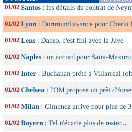
de
01/02
Santos
: les détails du contrat de Ney
lecture
01/02
Lyon
: Dortmund avance pour Cherki 
OK
01/02
Lens
: Danso, c'est fini avec la Juve
01/02
Naples
: un accord pour Saint-Maximin
01/02
Inter
: Buchanan prêté à Villarreal (off
01/02
Chelsea
: l'OM propose un prêt d'Ans
01/02
Milan
: Gimenez arrive pour plus de 
01/02
Bayern
: Tel n'écarte plus de rester...