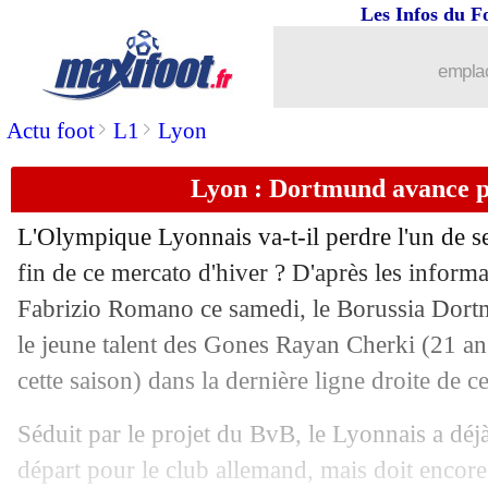
Les Infos du F
01/02
Montpellier
: Rennes négocie pour A
emplac
01/02
L1
: Brest-Paris SG, les compos
>
>
Actu foot
L1
Lyon
01/02
L2
: Lorient s'envole, Troyes enfonce 
Lyon : Dortmund avance p
01/02
Ang.
: le carton 7-0 de Nottingham !
L'Olympique Lyonnais va-t-il perdre l'un de se
01/02
Lens
: l'appel de Still aux arbitres
fin de ce mercato d'hiver ? D'après les informa
Fabrizio Romano ce samedi, le Borussia Dort
01/02
Milan
: Tottenham aussi recalé par To
le jeune talent des Gones Rayan
Cherki
(21 an
cette saison) dans la dernière ligne droite de ce
01/02
Montpellier
: Savanier n'a pas la tête 
Séduit par le projet du BvB, le Lyonnais a déj
01/02
OM
: les adieux sincères de Brassier
départ pour le club allemand, mais doit encore 