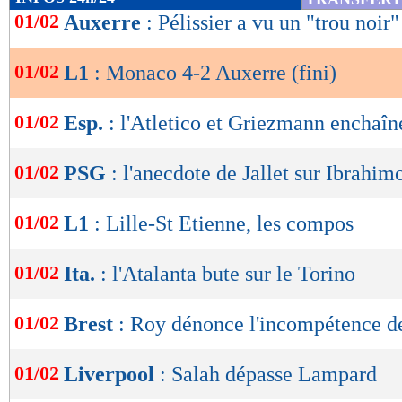
de
01/02
Auxerre
: Pélissier a vu un "trou noir"
involontaire sur le défenseur central allemand,
lecture
bien rattrapé avec un véritable missile pour t
01/02
L1
: Monaco 4-2 Auxerre (fini)
OK
Quel but, et quelle puissance dans la frappe ! D
Auxerrois ont failli prendre l’avantage dans la
01/02
Esp.
: l'Atletico et Griezmann enchaîn
de Traoré puis Perrin, qui sont tombés sur un 
01/02
PSG
: l'anecdote de Jallet sur Ibrahim
En revanche, le portier polonais n’a rien pu fa
additionnel sur un penalty obtenu et transform
01/02
L1
: Lille-St Etienne, les compos
Les murs du vestiaire de Monaco, qui s’est tot
01/02
Ita.
: l'Atalanta bute sur le Torino
l’ouverture du score, ont dû trembler à la paus
sang frais, avec trois nouveaux entrants. L’un 
01/02
Brest
: Roy dénonce l'incompétence de
montré décisif : Embolo, qui a parfaitement se
pour l’égalisation monégasque (2-2, 58e) !
01/02
Liverpool
: Salah dépasse Lampard