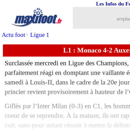
Les Infos du F
emplac
>
Actu foot
Ligue 1
L1 : Monaco 4-2 Auxer
Surclassée mercredi en Ligue des Champions
parfaitement réagi en domptant une vaillante 
samedi à Louis-II, dans le cadre de la 20e jou
princier revient provisoirement à hauteur de 
Giflés par l’Inter Milan (0-3) en C1, les hom
coeur de se reprendre. À la maison, ils ont rap
...
brèves d'AUJOURD'HUI ( 7 août 202
cuir, sans pour autant réussir à mettre la déf